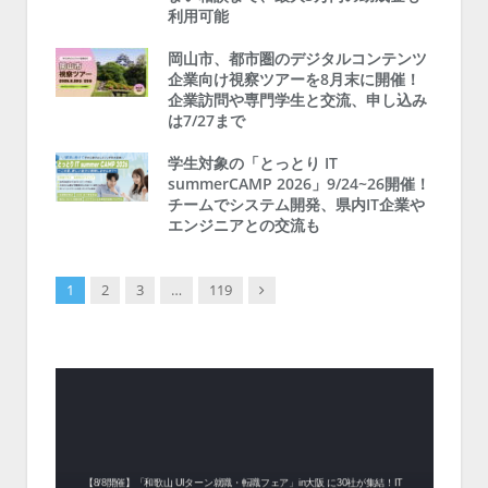
利用可能
岡山市、都市圏のデジタルコンテンツ
企業向け視察ツアーを8月末に開催！
企業訪問や専門学生と交流、申し込み
は7/27まで
学生対象の「とっとり IT
summerCAMP 2026」9/24~26開催！
チームでシステム開発、県内IT企業や
エンジニアとの交流も
Next
1
2
3
…
119
中！1
開催！
ムでシ
ーがナ
ファミ
・支援団
集結！エ
相談会！
【8/8開催】「和歌山 UIターン就職・転職フェア」in大阪 に30社が集結！IT
北海