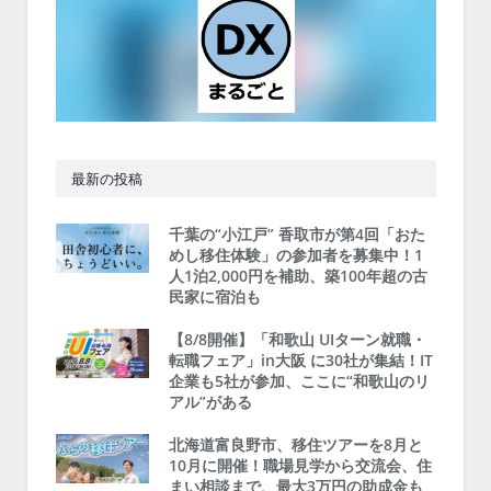
最新の投稿
千葉の“小江戸” 香取市が第4回「おた
めし移住体験」の参加者を募集中！1
人1泊2,000円を補助、築100年超の古
民家に宿泊も
【8/8開催】「和歌山 UIターン就職・
転職フェア」in大阪 に30社が集結！IT
企業も5社が参加、ここに“和歌山のリ
アル”がある
北海道富良野市、移住ツアーを8月と
10月に開催！職場見学から交流会、住
まい相談まで、最大3万円の助成金も