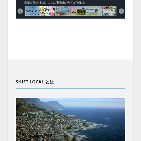
企業も5社が参加、ここに“和歌山のリアル”がある
まい
SHIFT LOCAL とは