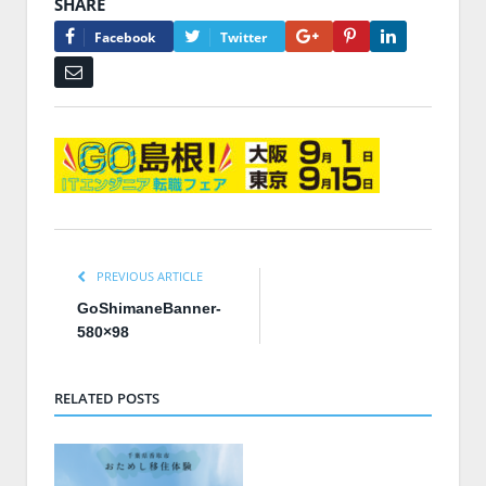
SHARE
Google+
Pinterest
LinkedIn
Facebook
Twitter
Email
PREVIOUS ARTICLE
GoShimaneBanner-
580×98
RELATED POSTS