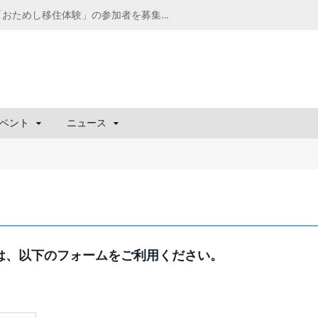
千葉の“小江戸” 香取市が第4回「おためし移住体験」の参加者を募集中！1人1泊2,000円を補助、築100年超の古民家に宿泊も
ベント
ニュース
わせは、以下のフォームをご利用ください。