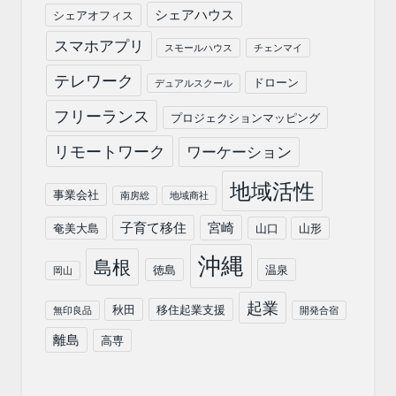
シェアハウス
シェアオフィス
スマホアプリ
スモールハウス
チェンマイ
テレワーク
ドローン
デュアルスクール
フリーランス
プロジェクションマッピング
リモートワーク
ワーケーション
地域活性
事業会社
南房総
地域商社
子育て移住
宮崎
奄美大島
山口
山形
沖縄
島根
徳島
温泉
岡山
起業
秋田
移住起業支援
無印良品
開発合宿
離島
高専