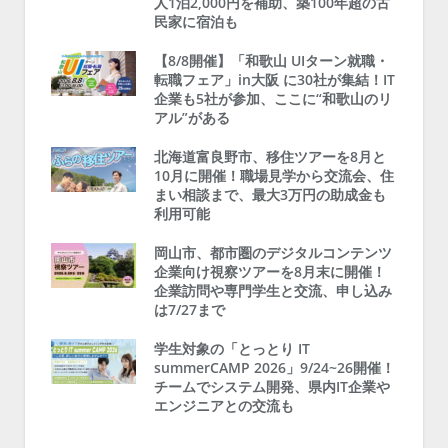
人1泊2,000円を補助、築100年超の古
民家に宿泊も
【8/8開催】「和歌山 UIターン就職・
転職フェア」in大阪 に30社が集結！IT
企業も5社が参加、ここに“和歌山のリ
アル”がある
北海道富良野市、移住ツアーを8月と
10月に開催！職場見学から交流会、住
まい相談まで、最大3万円の助成金も
利用可能
岡山市、都市圏のデジタルコンテンツ
企業向け視察ツアーを8月末に開催！
企業訪問や専門学生と交流、申し込み
は7/27まで
学生対象の「とっとり IT
summerCAMP 2026」9/24~26開催！
チームでシステム開発、県内IT企業や
エンジニアとの交流も