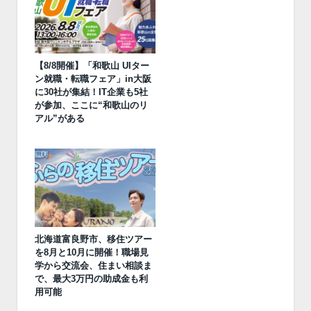
【8/8開催】「和歌山 UIター
ン就職・転職フェア」in大阪
に30社が集結！IT企業も5社
が参加、ここに“和歌山のリ
アル”がある
北海道富良野市、移住ツアー
を8月と10月に開催！職場見
学から交流会、住まい相談ま
で、最大3万円の助成金も利
用可能