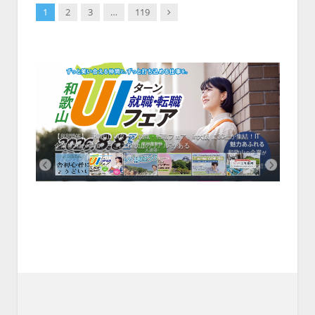
Next
1
2
3
…
119
中！1
開催！
ムでシ
ーがナ
ファミ
・支援団
集結！エ
相談会！
【8/8開催】「和歌山 UIターン就職・転職フェア」in大阪 に30社が集結！IT
北海
企業も5社が参加、ここに“和歌山のリアル”がある
まい