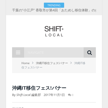
TRENDING
千葉の“小江戸” 香取市が第4回「おためし移住体験」の参加者を募集中！1人1泊2,000円を補助、築100年超の古民家に宿泊も
NAVIGATE
Home
沖縄IT移住フェス!バナー
沖縄IT移
住フェス!バナー
沖縄IT移住フェス!バナー
By
Shift Local 編集部
2017年11月1日
0