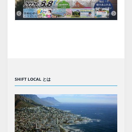
中！1
開催！
ムでシ
ーがナ
ファミ
・支援団
集結！エ
相談会！
【8/8開催】「和歌山 UIターン就職・転職フェア」in大阪 に30社が集結！IT
北海
企業も5社が参加、ここに“和歌山のリアル”がある
まい
SHIFT LOCAL とは