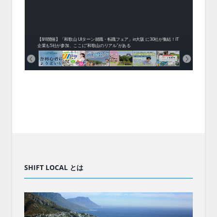
中！1
開催！
ムでシ
ーがナ
ファミ
・支援団
集結！エ
相談会！
【8/8開催】「和歌山 UIターン就職・転職フェア」in大阪 に30社が集結！IT
北海
企業も5社が参加、ここに“和歌山のリアル”がある
まい
SHIFT LOCAL とは