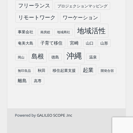
フリーランス
プロジェクションマッピング
リモートワーク
ワーケーション
地域活性
事業会社
南房総
地域商社
子育て移住
宮崎
奄美大島
山口
山形
沖縄
島根
徳島
温泉
岡山
起業
秋田
移住起業支援
無印良品
開発合宿
離島
高専
Powered by
GALILEO SCOPE .Inc