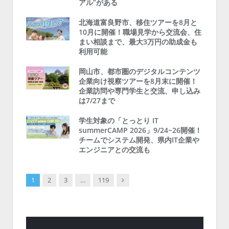
アル”がある
北海道富良野市、移住ツアーを8月と
10月に開催！職場見学から交流会、住
まい相談まで、最大3万円の助成金も
利用可能
岡山市、都市圏のデジタルコンテンツ
企業向け視察ツアーを8月末に開催！
企業訪問や専門学生と交流、申し込み
は7/27まで
学生対象の「とっとり IT
summerCAMP 2026」9/24~26開催！
チームでシステム開発、県内IT企業や
エンジニアとの交流も
Next
1
2
3
…
119