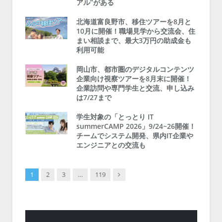
アル”がある
北海道富良野市、移住ツアーを8月と
10月に開催！職場見学から交流会、住
まい相談まで、最大3万円の助成金も
利用可能
岡山市、都市圏のデジタルコンテンツ
企業向け視察ツアーを8月末に開催！
企業訪問や専門学生と交流、申し込み
は7/27まで
学生対象の「とっとり IT
summerCAMP 2026」9/24~26開催！
チームでシステム開発、県内IT企業や
エンジニアとの交流も
Next
1
2
3
…
119