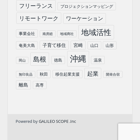
フリーランス
プロジェクションマッピング
リモートワーク
ワーケーション
地域活性
事業会社
南房総
地域商社
子育て移住
宮崎
奄美大島
山口
山形
沖縄
島根
徳島
温泉
岡山
起業
秋田
移住起業支援
無印良品
開発合宿
離島
高専
Powered by
GALILEO SCOPE .Inc