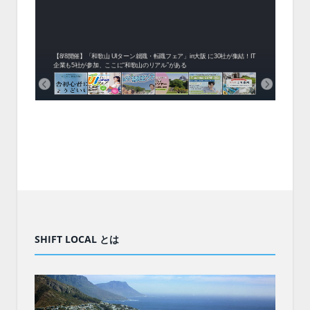
中！1
開催！
ムでシ
ーがナ
ファミ
・支援団
集結！エ
相談会！
【8/8開催】「和歌山 UIターン就職・転職フェア」in大阪 に30社が集結！IT
北海
企業も5社が参加、ここに“和歌山のリアル”がある
まい
SHIFT LOCAL とは