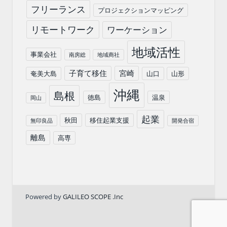
フリーランス
プロジェクションマッピング
リモートワーク
ワーケーション
地域活性
事業会社
南房総
地域商社
子育て移住
宮崎
奄美大島
山口
山形
沖縄
島根
徳島
温泉
岡山
起業
秋田
移住起業支援
無印良品
開発合宿
離島
高専
Powered by
GALILEO SCOPE .Inc