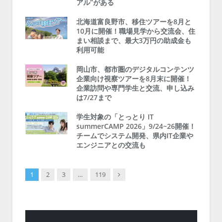
アル”がある
北海道富良野市、移住ツアーを8月と
10月に開催！職場見学から交流会、住
まい相談まで、最大3万円の助成金も
利用可能
岡山市、都市圏のデジタルコンテンツ
企業向け視察ツアーを8月末に開催！
企業訪問や専門学生と交流、申し込み
は7/27まで
学生対象の「とっとり IT
summerCAMP 2026」9/24~26開催！
チームでシステム開発、県内IT企業や
エンジニアとの交流も
Next
1
2
3
…
119