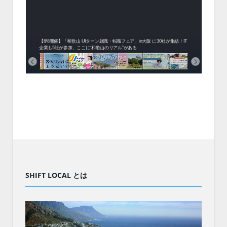
中！1
開催！
ムでシ
ーがナ
ファミ
・支援団
集結！エ
相談会！
【8/8開催】「和歌山 UIターン就職・転職フェア」in大阪 に30社が集結！IT
北海
企業も5社が参加、ここに“和歌山のリアル”がある
まい
SHIFT LOCAL とは