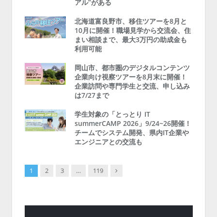
アル”がある
北海道富良野市、移住ツアーを8月と
10月に開催！職場見学から交流会、住
まい相談まで、最大3万円の助成金も
利用可能
岡山市、都市圏のデジタルコンテンツ
企業向け視察ツアーを8月末に開催！
企業訪問や専門学生と交流、申し込み
は7/27まで
学生対象の「とっとり IT
summerCAMP 2026」9/24~26開催！
チームでシステム開発、県内IT企業や
エンジニアとの交流も
Next
1
2
3
…
119