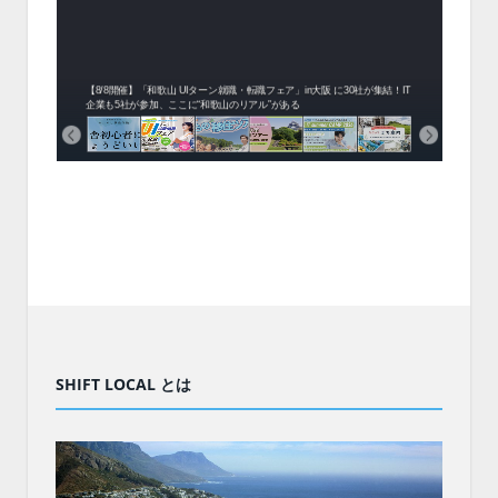
中！1
開催！
ムでシ
ーがナ
ファミ
・支援団
集結！エ
相談会！
【8/8開催】「和歌山 UIターン就職・転職フェア」in大阪 に30社が集結！IT
北海
企業も5社が参加、ここに“和歌山のリアル”がある
まい
SHIFT LOCAL とは