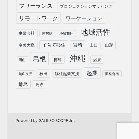
フリーランス
プロジェクションマッピング
リモートワーク
ワーケーション
地域活性
事業会社
南房総
地域商社
子育て移住
宮崎
奄美大島
山口
山形
沖縄
島根
徳島
温泉
岡山
起業
秋田
移住起業支援
無印良品
開発合宿
離島
高専
Powered by
GALILEO SCOPE .Inc