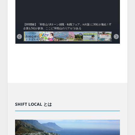
中！1
開催！
ムでシ
ーがナ
ファミ
・支援団
集結！エ
相談会！
【8/8開催】「和歌山 UIターン就職・転職フェア」in大阪 に30社が集結！IT
北海
企業も5社が参加、ここに“和歌山のリアル”がある
まい
SHIFT LOCAL とは