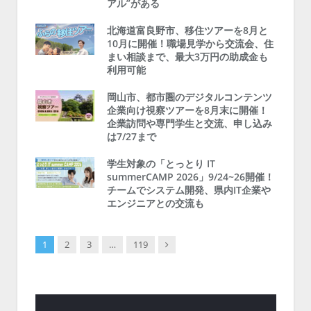
アル”がある
北海道富良野市、移住ツアーを8月と
10月に開催！職場見学から交流会、住
まい相談まで、最大3万円の助成金も
利用可能
岡山市、都市圏のデジタルコンテンツ
企業向け視察ツアーを8月末に開催！
企業訪問や専門学生と交流、申し込み
は7/27まで
学生対象の「とっとり IT
summerCAMP 2026」9/24~26開催！
チームでシステム開発、県内IT企業や
エンジニアとの交流も
Next
1
2
3
…
119