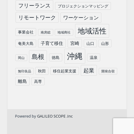
フリーランス
プロジェクションマッピング
リモートワーク
ワーケーション
地域活性
事業会社
南房総
地域商社
子育て移住
宮崎
奄美大島
山口
山形
沖縄
島根
徳島
温泉
岡山
起業
秋田
移住起業支援
無印良品
開発合宿
離島
高専
Powered by
GALILEO SCOPE .Inc