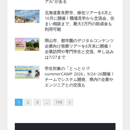
アル”がある
北海道富良野市、移住ツアーを8月と
10月に開催！職場見学から交流会、住
まい相談まで、最大3万円の助成金も
利用可能
岡山市、都市圏のデジタルコンテンツ
企業向け視察ツアーを8月末に開催！
企業訪問や専門学生と交流、申し込み
は7/27まで
学生対象の「とっとり IT
summerCAMP 2026」9/24~26開催！
チームでシステム開発、県内IT企業や
エンジニアとの交流も
Next
1
2
3
…
119