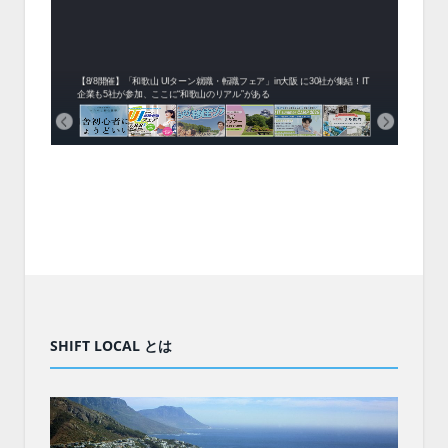
中！1
開催！
ムでシ
ーがナ
ファミ
・支援団
集結！エ
相談会！
【8/8開催】「和歌山 UIターン就職・転職フェア」in大阪 に30社が集結！IT
北海
企業も5社が参加、ここに“和歌山のリアル”がある
まい
SHIFT LOCAL とは