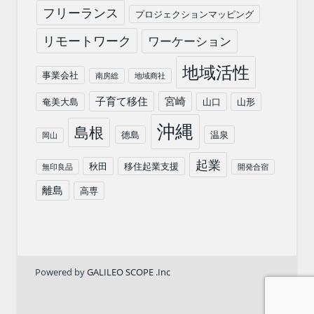
フリーランス
プロジェクションマッピング
リモートワーク
ワーケーション
地域活性
事業会社
南房総
地域商社
子育て移住
宮崎
奄美大島
山口
山形
沖縄
島根
徳島
温泉
岡山
起業
秋田
移住起業支援
無印良品
開発合宿
離島
高専
Powered by
GALILEO SCOPE .Inc