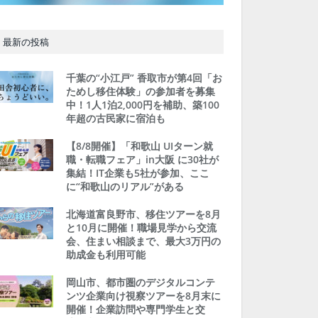
最新の投稿
千葉の“小江戸” 香取市が第4回「お
ためし移住体験」の参加者を募集
中！1人1泊2,000円を補助、築100
年超の古民家に宿泊も
【8/8開催】「和歌山 UIターン就
職・転職フェア」in大阪 に30社が
集結！IT企業も5社が参加、ここ
に“和歌山のリアル”がある
北海道富良野市、移住ツアーを8月
と10月に開催！職場見学から交流
会、住まい相談まで、最大3万円の
助成金も利用可能
岡山市、都市圏のデジタルコンテ
ンツ企業向け視察ツアーを8月末に
開催！企業訪問や専門学生と交