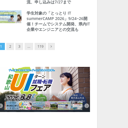
流、申し込みは7/27まで
学生対象の「とっとり IT
summerCAMP 2026」9/24~26開
催！チームでシステム開発、県内IT
企業やエンジニアとの交流も
Next
1
2
3
…
119
【8/8開催】「和歌山 UIターン就職・転職フェア」in大阪 に30社が集結！IT
北海道富良野市、移住ツアー
企業も5社が参加、ここに“和歌山のリアル”がある
まい相談まで、最大3万円の