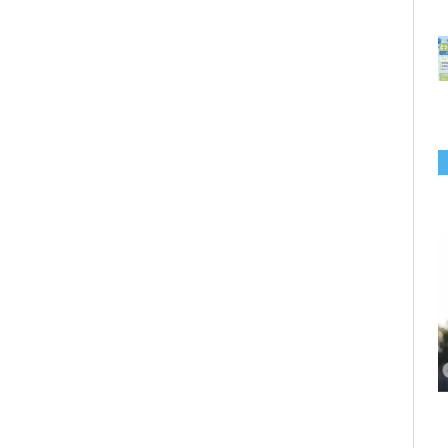
千葉の“小江戸” 香取市が第4回「おためし移住体験」の参加者を募集中！1
岡山市、都市圏のデジタルコンテンツ企業向け視察ツアーを8月末に開催！
学生対象の「とっとり IT summerCAMP 2026」9/24~26開催！チームでシ
利用者の45％・100人超が移住！奈良市お試し移住制度、宿のオーナーがナ
愛知県西尾市、定住移住サイト「にし推し暮らし」を開設！転出者やファミ
【6/27開催】参加無料！いしかわUIターン大相談会 in大阪 自治体・支援団
【6/20開催】「札幌UIターン就職フェアin東京」に優良企業28社が集結！エ
【6/13開催】島根県内18市町村、IT転職支援機関が大阪に集う移住相談会！
人1泊2,000円を補助、築100年超の古民家に宿泊も
企業訪問や専門学生と交流、申し込みは7/27まで
ステム開発、県内IT企業やエンジニアとの交流も
ビゲートする新サービス「まち案内」が追加
リー層に魅力を発信、データや支援制度も充実
体に加え、能美市のソフトウェア開発会社も参戦
ンジニア募集のソフトウェア開発企業も複数参加
6/6には“人間関係”をテーマにオンラインツアー