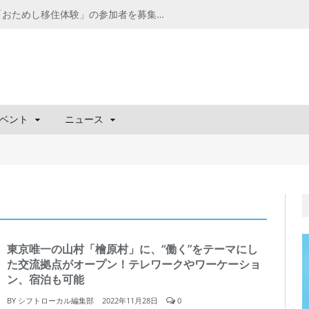
千葉の“小江戸” 香取市が第4回「おためし移住体験」の参加者を募集中！1人1泊2,000円を補助、築100年超の古民家に宿泊も
ベント
ニュース
東京唯一の山村「檜原村」に、“働く”をテーマにし
た交流拠点がオープン！テレワークやワーケーショ
ン、宿泊も可能
BY
シフトローカル編集部
2022年11月28日
0