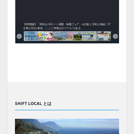
中！1
開催！
ムでシ
ーがナ
ファミ
・支援団
集結！エ
相談会！
【8/8開催】「和歌山 UIターン就職・転職フェア」in大阪 に30社が集結！IT
北海
企業も5社が参加、ここに“和歌山のリアル”がある
まい
SHIFT LOCAL とは