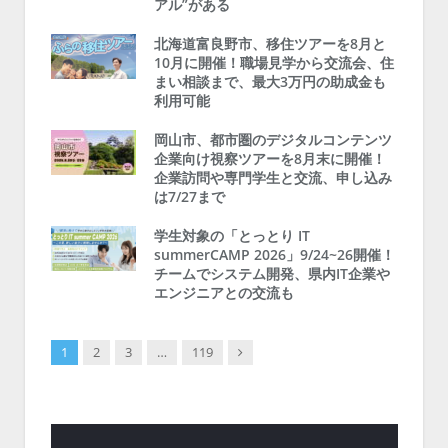
アル”がある
北海道富良野市、移住ツアーを8月と
10月に開催！職場見学から交流会、住
まい相談まで、最大3万円の助成金も
利用可能
岡山市、都市圏のデジタルコンテンツ
企業向け視察ツアーを8月末に開催！
企業訪問や専門学生と交流、申し込み
は7/27まで
学生対象の「とっとり IT
summerCAMP 2026」9/24~26開催！
チームでシステム開発、県内IT企業や
エンジニアとの交流も
Next
1
2
3
…
119