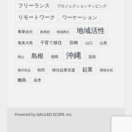
フリーランス
プロジェクションマッピング
リモートワーク
ワーケーション
地域活性
事業会社
南房総
地域商社
子育て移住
宮崎
奄美大島
山口
山形
沖縄
島根
徳島
温泉
岡山
起業
秋田
移住起業支援
無印良品
開発合宿
離島
高専
Powered by
GALILEO SCOPE .Inc