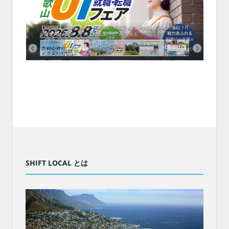
中！1
開催！
ムでシ
ーがナ
ファミ
・支援団
集結！エ
相談会！
【8/8開催】「和歌山 UIターン就職・転職フェア」in大阪 に30社が集結！IT
北海
企業も5社が参加、ここに“和歌山のリアル”がある
まい
SHIFT LOCAL とは