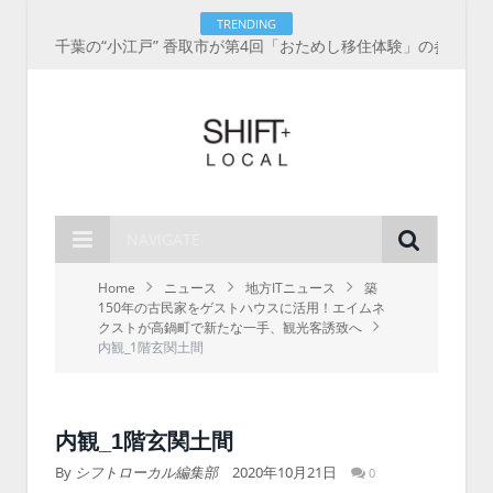
TRENDING
千葉の“小江戸” 香取市が第4回「おためし移住体験」の参加者を募集中！1人1泊2,000円を補助、築100年超の古民家に宿泊も
NAVIGATE
Home
ニュース
地方ITニュース
築
150年の古民家をゲストハウスに活用！エイムネ
クストが高鍋町で新たな一手、観光客誘致へ
内観_1階玄関土間
内観_1階玄関土間
By
シフトローカル編集部
2020年10月21日
0