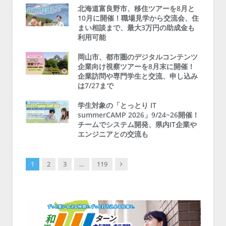
北海道富良野市、移住ツアーを8月と
10月に開催！職場見学から交流会、住
まい相談まで、最大3万円の助成金も
利用可能
岡山市、都市圏のデジタルコンテンツ
企業向け視察ツアーを8月末に開催！
企業訪問や専門学生と交流、申し込み
は7/27まで
学生対象の「とっとり IT
summerCAMP 2026」9/24~26開催！
チームでシステム開発、県内IT企業や
エンジニアとの交流も
Next
1
2
3
…
119