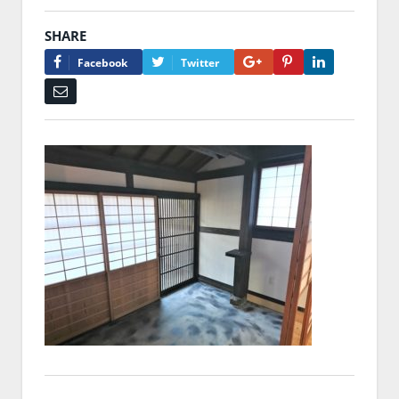
SHARE
Google+
Pinterest
LinkedIn
Facebook
Twitter
Email