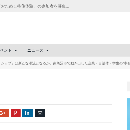
千葉の“小江戸” 香取市が第4回「おためし移住体験」の参加者を募集中！1人1泊2,000円を補助、築100年超の古民家に宿泊も
ベント
ニュース
ンシップ」は新たな潮流となるか。南魚沼市で動き出した企業・自治体・学生の“幸せ
Google+
Pinterest
LinkedIn
Email