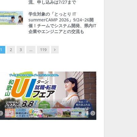
流、申し込みは7/27まで
学生対象の「とっとり IT
summerCAMP 2026」9/24~26開
催！チームでシステム開発、県内IT
企業やエンジニアとの交流も
Next
1
2
3
…
119
【8/8開催】「和歌山 UIターン就職・転職フェア」in大阪 に30社が集結！IT
北海道富良野市、移住ツアー
企業も5社が参加、ここに“和歌山のリアル”がある
まい相談まで、最大3万円の