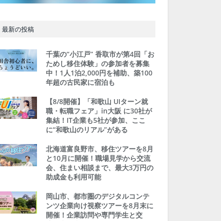
最新の投稿
千葉の“小江戸” 香取市が第4回「お
ためし移住体験」の参加者を募集
中！1人1泊2,000円を補助、築100
年超の古民家に宿泊も
【8/8開催】「和歌山 UIターン就
職・転職フェア」in大阪 に30社が
集結！IT企業も5社が参加、ここ
に“和歌山のリアル”がある
北海道富良野市、移住ツアーを8月
と10月に開催！職場見学から交流
会、住まい相談まで、最大3万円の
助成金も利用可能
岡山市、都市圏のデジタルコンテ
ンツ企業向け視察ツアーを8月末に
開催！企業訪問や専門学生と交