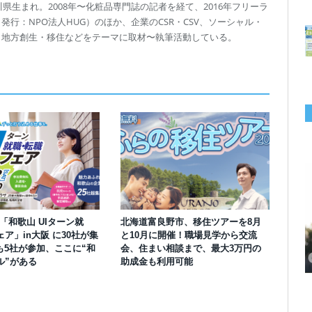
川県生まれ。2008年〜化粧品専門誌の記者を経て、2016年フリーラ
行：NPO法人HUG）のほか、企業のCSR・CSV、ソーシャル・
、地方創生・移住などをテーマに取材〜執筆活動している。
】「和歌山 UIターン就
北海道富良野市、移住ツアーを8月
千葉の“小江戸” 香取市が第4回「おためし移住体験」の参加者を募集中！1
岡山市、都市圏のデジタルコンテンツ企業向け視察ツアーを8月末に開催！
学生対象の「とっとり IT summerCAMP 2026」9/24~26開催！チームでシ
利用者の45％・100人超が移住！奈良市お試し移住制度、宿のオーナーがナ
愛知県西尾市、定住移住サイト「にし推し暮らし」を開設！転出者やファミ
【6/27開催】参加無料！いしかわUIターン大相談会 in大阪 自治体・支援団
【6/20開催】「札幌UIターン就職フェアin東京」に優良企業28社が集結！エ
【6/13開催】島根県内18市町村、IT転職支援機関が大阪に集う移住相談会！
ア」in大阪 に30社が集
と10月に開催！職場見学から交流
人1泊2,000円を補助、築100年超の古民家に宿泊も
企業訪問や専門学生と交流、申し込みは7/27まで
ステム開発、県内IT企業やエンジニアとの交流も
ビゲートする新サービス「まち案内」が追加
リー層に魅力を発信、データや支援制度も充実
体に加え、能美市のソフトウェア開発会社も参戦
ンジニア募集のソフトウェア開発企業も複数参加
6/6には“人間関係”をテーマにオンラインツアー
も5社が参加、ここに“和
会、住まい相談まで、最大3万円の
ル”がある
助成金も利用可能