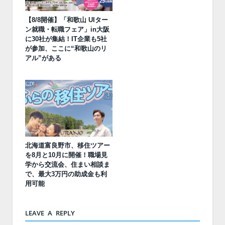
【8/8開催】「和歌山 UIター
ン就職・転職フェア」in大阪
に30社が集結！IT企業も5社
が参加、ここに“和歌山のリ
アル”がある
北海道富良野市、移住ツアー
を8月と10月に開催！職場見
学から交流会、住まい相談ま
で、最大3万円の助成金も利
用可能
LEAVE A REPLY