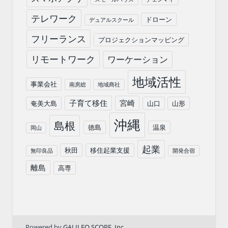
テレワーク
ドローン
デュアルスクール
フリーランス
プロジェクションマッピング
リモートワーク
ワーケーション
地域活性
事業会社
南房総
地域商社
子育て移住
宮崎
奄美大島
山口
山形
沖縄
島根
徳島
温泉
岡山
起業
秋田
移住起業支援
無印良品
開発合宿
離島
高専
Powered by
GALILEO SCOPE .Inc