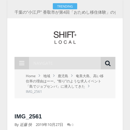
TRENDING
千葉の“小江戸” 香取市が第4回「おためし移住体験」の参加者を募集中！1人1泊2,000円を補助、築100年超の古民家に宿泊も
NAVIGATE
Home
地域
鹿児島
奄美大島、高い移
住率の理由はーー。“祭り”のような求人イベント
「島でジョブセンバ」に潜入してきた
IMG_2561
IMG_2561
By
近藤 快
2019年10月27日
0