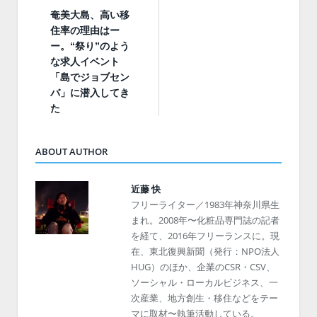
奄美大島、高い移
住率の理由はー
ー。“祭り”のよう
な求人イベント
「島でジョブセン
バ」に潜入してき
た
ABOUT AUTHOR
近藤 快
フリーライター／1983年神奈川県生
まれ。2008年〜化粧品専門誌の記者
を経て、2016年フリーランスに。現
在、東北復興新聞（発行：NPO法人
HUG）のほか、企業のCSR・CSV、
ソーシャル・ローカルビジネス、一
次産業、地方創生・移住などをテー
マに取材〜執筆活動している。