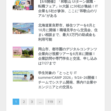
【8/8開催】「和歌山 UIターン就職・
転職フェア」in大阪 に30社が集結！IT
企業も5社が参加、ここに“和歌山のリ
アル”がある
北海道富良野市、移住ツアーを8月と
10月に開催！職場見学から交流会、住
まい相談まで、最大3万円の助成金も
利用可能
岡山市、都市圏のデジタルコンテンツ
企業向け視察ツアーを8月末に開催！
企業訪問や専門学生と交流、申し込み
は7/27まで
学生対象の「とっとり IT
summerCAMP 2026」9/24~26開催！
チームでシステム開発、県内IT企業や
エンジニアとの交流も
Next
1
2
3
…
119