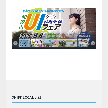
中！1
開催！
ムでシ
ーがナ
ファミ
・支援団
集結！エ
相談会！
【8/8開催】「和歌山 UIターン就職・転職フェア」in大阪 に30社が集結！IT
北海
企業も5社が参加、ここに“和歌山のリアル”がある
まい
SHIFT LOCAL とは