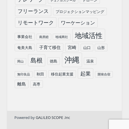
デュアルスクール
フリーランス
プロジェクションマッピング
リモートワーク
ワーケーション
地域活性
事業会社
南房総
地域商社
子育て移住
宮崎
奄美大島
山口
山形
沖縄
島根
徳島
温泉
岡山
起業
秋田
移住起業支援
無印良品
開発合宿
離島
高専
Powered by
GALILEO SCOPE .Inc