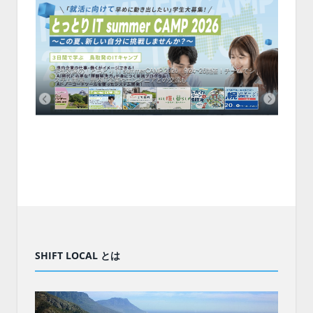
中！1
結！IT
会、住
開催！
ファミ
・支援団
集結！エ
相談会！
T summerCAMP 2026」9/24~26開催！チームでシ
利用者の45％・100人超が移住！奈良市お
T企業やエンジニアとの交流も
ビゲートする新サービス「まち案内」が追加
SHIFT LOCAL とは