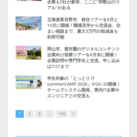
企業も5社が参加、ここに“和歌山のリ
アル”がある
北海道富良野市、移住ツアーを8月と
10月に開催！職場見学から交流会、住
まい相談まで、最大3万円の助成金も
利用可能
岡山市、都市圏のデジタルコンテンツ
企業向け視察ツアーを8月末に開催！
企業訪問や専門学生と交流、申し込み
は7/27まで
学生対象の「とっとり IT
summerCAMP 2026」9/24~26開催！
チームでシステム開発、県内IT企業や
エンジニアとの交流も
Next
1
2
3
…
119