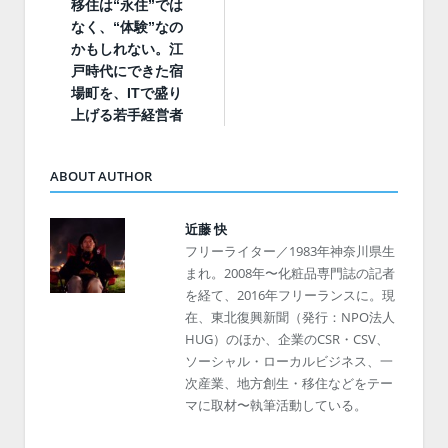
移住は“永住”では
なく、“体験”なの
かもしれない。江
戸時代にできた宿
場町を、ITで盛り
上げる若手経営者
ABOUT AUTHOR
近藤 快
フリーライター／1983年神奈川県生
まれ。2008年〜化粧品専門誌の記者
を経て、2016年フリーランスに。現
在、東北復興新聞（発行：NPO法人
HUG）のほか、企業のCSR・CSV、
ソーシャル・ローカルビジネス、一
次産業、地方創生・移住などをテー
マに取材〜執筆活動している。