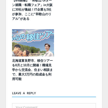
【8/8開催】「和歌山 UIター
ン就職・転職フェア」in大阪
に30社が集結！IT企業も5社
が参加、ここに“和歌山のリ
アル”がある
北海道富良野市、移住ツアー
を8月と10月に開催！職場見
学から交流会、住まい相談ま
で、最大3万円の助成金も利
用可能
LEAVE A REPLY