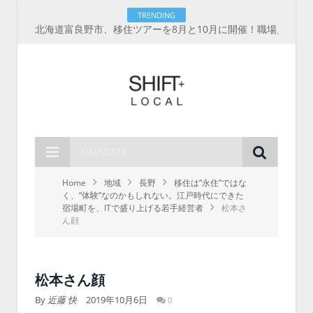
TRENDING
NAVIGATE
Home
地域
長野
移住は“永住”ではな
く、“体験”なのかもしれない。江戸時代にできた
宿場町を、ITで盛り上げる若手経営者
松本さ
ん顔
松本さん顔
By
近藤 快
2019年10月6日
0