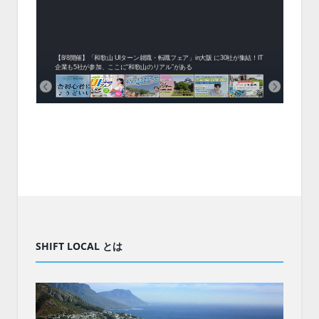
中！1
開催！
ムでシ
ーがナ
ファミ
・支援団
集結！エ
相談会！
【8/8開催】「和歌山 UIターン就職・転職フェア」in大阪 に30社が集結！IT
北海
企業も5社が参加、ここに“和歌山のリアル”がある
まい
SHIFT LOCAL とは