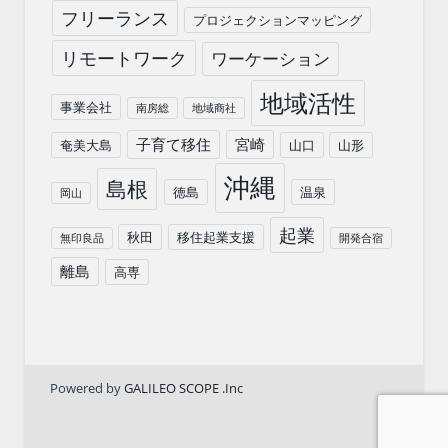
フリーランス
プロジェクションマッピング
リモートワーク
ワーケーション
地域活性
事業会社
南房総
地域商社
子育て移住
宮崎
奄美大島
山口
山形
沖縄
島根
徳島
温泉
岡山
起業
秋田
移住起業支援
無印良品
開発合宿
離島
高専
Powered by
GALILEO SCOPE .Inc