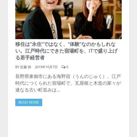
移住は“永住”ではなく、“体験”なのかもしれな
い。江戸時代にできた宿場町を、ITで盛り上げ
る若手経営者
BY
近藤 快
2019年10月7日
0
長野県東御市にある海野宿（うんのじゅく）。江戸
時代につくられた宿場町で、瓦屋根と木造の家々が
連なる古い町並みは…
READ MORE