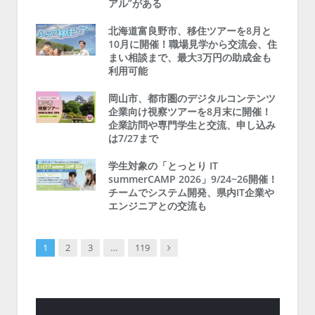
アル”がある
北海道富良野市、移住ツアーを8月と
10月に開催！職場見学から交流会、住
まい相談まで、最大3万円の助成金も
利用可能
岡山市、都市圏のデジタルコンテンツ
企業向け視察ツアーを8月末に開催！
企業訪問や専門学生と交流、申し込み
は7/27まで
学生対象の「とっとり IT
summerCAMP 2026」9/24~26開催！
チームでシステム開発、県内IT企業や
エンジニアとの交流も
Next
1
2
3
…
119