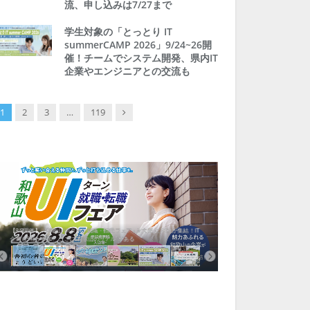
流、申し込みは7/27まで
学生対象の「とっとり IT
summerCAMP 2026」9/24~26開
催！チームでシステム開発、県内IT
企業やエンジニアとの交流も
Next
1
2
3
…
119
【8/8開催】「和歌山 UIターン就職・転職フェア」in大阪 に30社が集結！IT
北海道富良野市、移住ツアー
企業も5社が参加、ここに“和歌山のリアル”がある
まい相談まで、最大3万円の