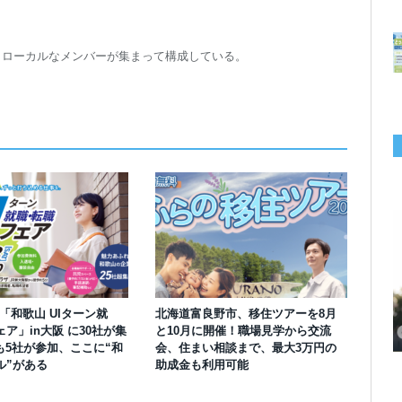
トローカルなメンバーが集まって構成している。
千葉の“小江戸” 香取市が第4回「おためし移住体験」の参加者を募集中！1
岡山市、都市圏のデジタルコンテンツ企業向け視察ツアーを8月末に開催！
学生対象の「とっとり IT summerCAMP 2026」9/24~26開催！チームでシ
利用者の45％・100人超が移住！奈良市お試し移住制度、宿のオーナーがナ
愛知県西尾市、定住移住サイト「にし推し暮らし」を開設！転出者やファミ
【6/27開催】参加無料！いしかわUIターン大相談会 in大阪 自治体・支援団
【6/20開催】「札幌UIターン就職フェアin東京」に優良企業28社が集結！エ
【6/13開催】島根県内18市町村、IT転職支援機関が大阪に集う移住相談会！
人1泊2,000円を補助、築100年超の古民家に宿泊も
企業訪問や専門学生と交流、申し込みは7/27まで
ステム開発、県内IT企業やエンジニアとの交流も
ビゲートする新サービス「まち案内」が追加
リー層に魅力を発信、データや支援制度も充実
体に加え、能美市のソフトウェア開発会社も参戦
ンジニア募集のソフトウェア開発企業も複数参加
6/6には“人間関係”をテーマにオンラインツアー
】「和歌山 UIターン就
北海道富良野市、移住ツアーを8月
ア」in大阪 に30社が集
と10月に開催！職場見学から交流
も5社が参加、ここに“和
会、住まい相談まで、最大3万円の
ル”がある
助成金も利用可能