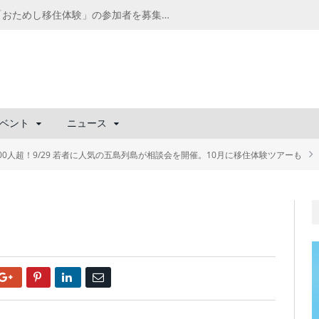
千葉の“小江戸” 香取市が第4回「おためし移住体験」の参加者を募集中！1人1泊2,000円を補助、築100年超の古民家に宿泊も
ベント
ニュース
00人超！9/29 若者に人気の五島列島が相談会を開催。10月に移住体験ツアーも
Google+
Pinterest
LinkedIn
Email