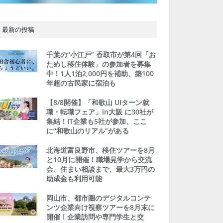
最新の投稿
千葉の“小江戸” 香取市が第4回「お
ためし移住体験」の参加者を募集
中！1人1泊2,000円を補助、築100
年超の古民家に宿泊も
【8/8開催】「和歌山 UIターン就
職・転職フェア」in大阪 に30社が
集結！IT企業も5社が参加、ここ
に“和歌山のリアル”がある
北海道富良野市、移住ツアーを8月
と10月に開催！職場見学から交流
会、住まい相談まで、最大3万円の
助成金も利用可能
岡山市、都市圏のデジタルコンテ
ンツ企業向け視察ツアーを8月末に
開催！企業訪問や専門学生と交