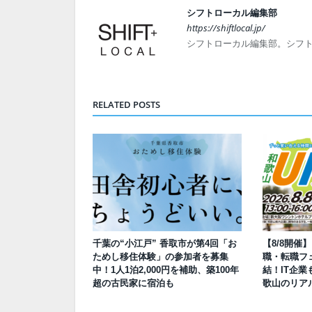
シフトローカル編集部
https://shiftlocal.jp/
シフトローカル編集部。シフ
RELATED POSTS
千葉の“小江戸” 香取市が第4回「お
【8/8開催
ためし移住体験」の参加者を募集
職・転職フェ
中！1人1泊2,000円を補助、築100年
結！IT企業
超の古民家に宿泊も
歌山のリア