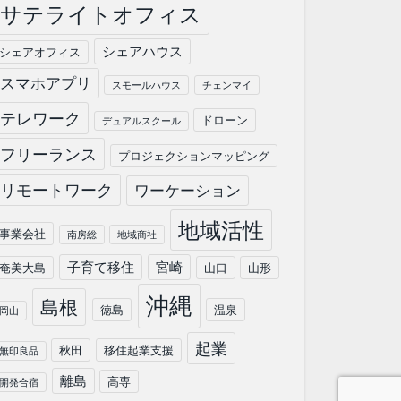
サテライトオフィス
シェアハウス
シェアオフィス
スマホアプリ
スモールハウス
チェンマイ
テレワーク
ドローン
デュアルスクール
フリーランス
プロジェクションマッピング
リモートワーク
ワーケーション
地域活性
事業会社
南房総
地域商社
子育て移住
宮崎
奄美大島
山口
山形
沖縄
島根
徳島
温泉
岡山
起業
秋田
移住起業支援
無印良品
離島
高専
開発合宿