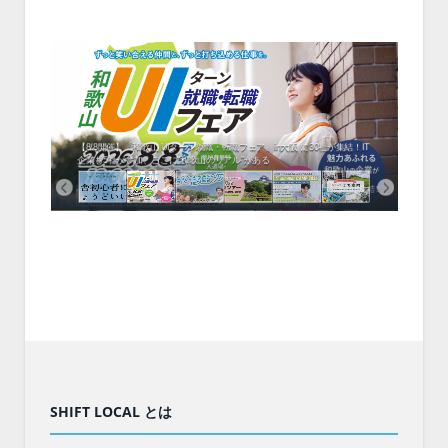
中！1
開催！
ムでシ
ーがナ
ファミ
・支援団
集結！エ
相談会！
【8/8開催】「和歌山 UIターン就職・転職フェア」in大阪 に30社が集結！IT
北海
企業も5社が参加、ここに“和歌山のリアル”がある
まい
SHIFT LOCAL とは