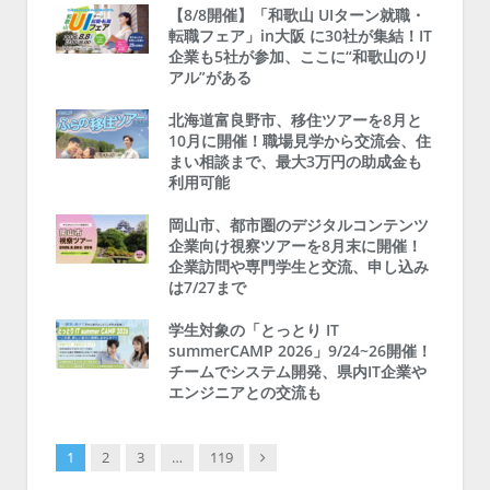
【8/8開催】「和歌山 UIターン就職・
転職フェア」in大阪 に30社が集結！IT
企業も5社が参加、ここに“和歌山のリ
アル”がある
北海道富良野市、移住ツアーを8月と
10月に開催！職場見学から交流会、住
まい相談まで、最大3万円の助成金も
利用可能
岡山市、都市圏のデジタルコンテンツ
企業向け視察ツアーを8月末に開催！
企業訪問や専門学生と交流、申し込み
は7/27まで
学生対象の「とっとり IT
summerCAMP 2026」9/24~26開催！
チームでシステム開発、県内IT企業や
エンジニアとの交流も
Next
1
2
3
…
119