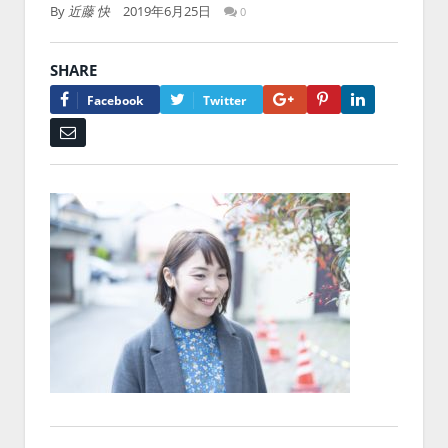
By
近藤 快
2019年6月25日
0
SHARE
Google+
Pinterest
LinkedIn
Facebook
Twitter
Email