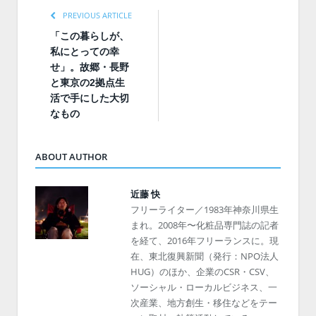
PREVIOUS ARTICLE
「この暮らしが、
私にとっての幸
せ」。故郷・長野
と東京の2拠点生
活で手にした大切
なもの
ABOUT AUTHOR
近藤 快
フリーライター／1983年神奈川県生
まれ。2008年〜化粧品専門誌の記者
を経て、2016年フリーランスに。現
在、東北復興新聞（発行：NPO法人
HUG）のほか、企業のCSR・CSV、
ソーシャル・ローカルビジネス、一
次産業、地方創生・移住などをテー