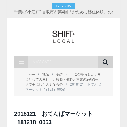
TRENDING
千葉の“小江戸” 香取市が第4回「おためし移住体験」の参加者を募集中！1人1泊2,000円を補助、築100年超の古民家に宿泊も
NAVIGATE
Home
地域
長野
「この暮らしが、私
にとっての幸せ」。故郷・長野と東京の2拠点生
活で手にした大切なもの
2018121 おてんば
マーケット_181218_0053
2018121 おてんばマーケット
_181218_0053