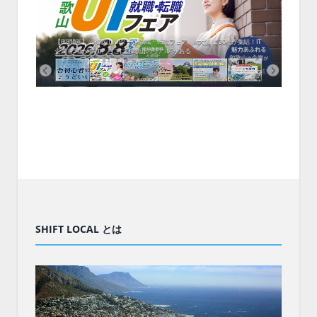
中！1
開催！
ムでシ
ーがナ
ファミ
・支援団
集結！エ
相談会！
【8/8開催】「和歌山 UIターン就職・転職フェア」in大阪 に30社が集結！IT
北海
企業も5社が参加、ここに“和歌山のリアル”がある
まい
SHIFT LOCAL とは