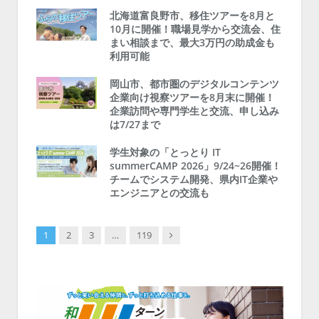
北海道富良野市、移住ツアーを8月と
10月に開催！職場見学から交流会、住
まい相談まで、最大3万円の助成金も
利用可能
岡山市、都市圏のデジタルコンテンツ
企業向け視察ツアーを8月末に開催！
企業訪問や専門学生と交流、申し込み
は7/27まで
学生対象の「とっとり IT
summerCAMP 2026」9/24~26開催！
チームでシステム開発、県内IT企業や
エンジニアとの交流も
Next
1
2
3
…
119