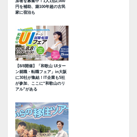
加者を募集中！1人1泊2,000
円を補助、築100年超の古民
家に宿泊も
【8/8開催】「和歌山 UIター
ン就職・転職フェア」in大阪
に30社が集結！IT企業も5社
が参加、ここに“和歌山のリ
アル”がある