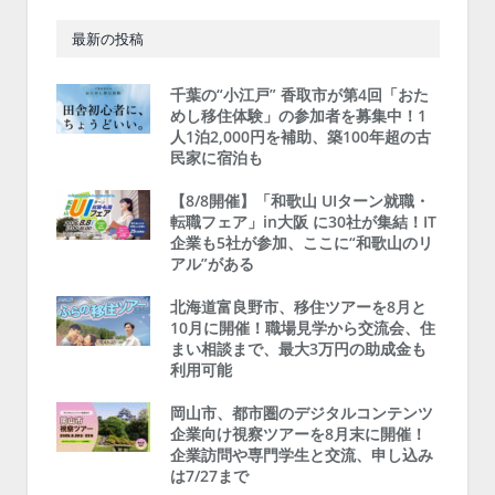
最新の投稿
千葉の“小江戸” 香取市が第4回「おた
めし移住体験」の参加者を募集中！1
人1泊2,000円を補助、築100年超の古
民家に宿泊も
【8/8開催】「和歌山 UIターン就職・
転職フェア」in大阪 に30社が集結！IT
企業も5社が参加、ここに“和歌山のリ
アル”がある
北海道富良野市、移住ツアーを8月と
10月に開催！職場見学から交流会、住
まい相談まで、最大3万円の助成金も
利用可能
岡山市、都市圏のデジタルコンテンツ
企業向け視察ツアーを8月末に開催！
企業訪問や専門学生と交流、申し込み
は7/27まで