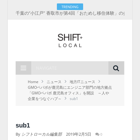
TRENDING
千葉の“小江戸” 香取市が第4回「おためし移住体験」の参加者を募集中！1人1泊2,000円を補助、築100年超の古民家に宿泊も
NAVIGATE
Home
ニュース
地方ITニュース
GMOペパボが鹿児島にエンジニア部門の地方拠点
「GMOペパボ 鹿児島オフィス」を開設 ～人や
企業をつなぐハブ～
sub1
sub1
By
シフトローカル編集部
2019年2月5日
0