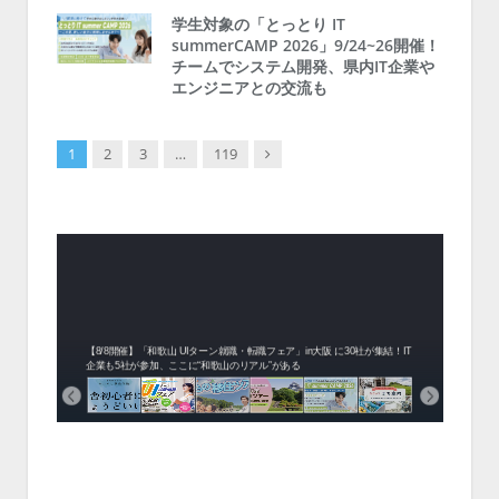
学生対象の「とっとり IT
summerCAMP 2026」9/24~26開催！
チームでシステム開発、県内IT企業や
エンジニアとの交流も
Next
1
2
3
…
119
中！1
開催！
ムでシ
ーがナ
ファミ
・支援団
集結！エ
相談会！
【8/8開催】「和歌山 UIターン就職・転職フェア」in大阪 に30社が集結！IT
北海
企業も5社が参加、ここに“和歌山のリアル”がある
まい