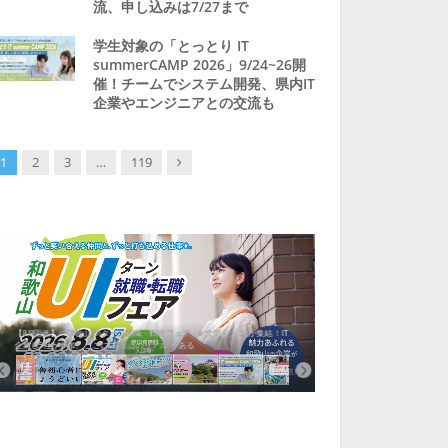
流、申し込みは7/27まで
学生対象の「とっとり IT
summerCAMP 2026」9/24~26開
催！チームでシステム開発、県内IT
企業やエンジニアとの交流も
Next
1
2
3
…
119
【8/8開催】「和歌山 UIターン就職・転職フェア」in大阪 に30社が集結！IT
北海道富良野市、移住ツアー
企業も5社が参加、ここに“和歌山のリアル”がある
まい相談まで、最大3万円の