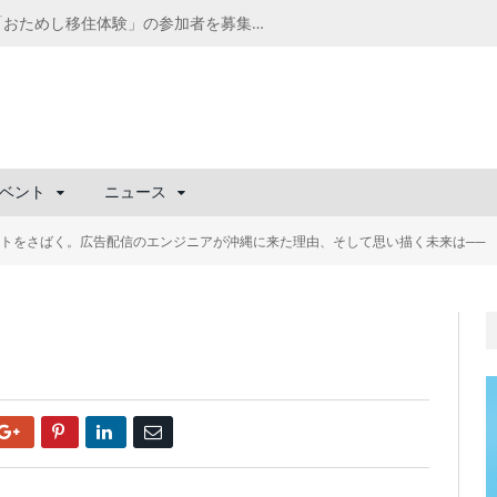
千葉の“小江戸” 香取市が第4回「おためし移住体験」の参加者を募集中！1人1泊2,000円を補助、築100年超の古民家に宿泊も
ベント
ニュース
ストをさばく。広告配信のエンジニアが沖縄に来た理由、そして思い描く未来は──
Google+
Pinterest
LinkedIn
Email