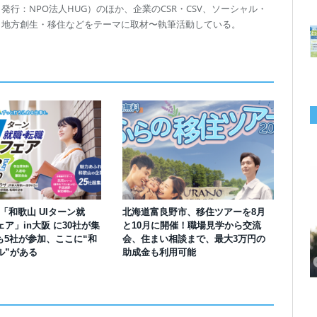
行：NPO法人HUG）のほか、企業のCSR・CSV、ソーシャル・
、地方創生・移住などをテーマに取材〜執筆活動している。
】「和歌山 UIターン就
北海道富良野市、移住ツアーを8月
ア」in大阪 に30社が集
と10月に開催！職場見学から交流
千葉の“小江戸” 香取市が第4回「おためし移住体験」の参加者を募集中！1
岡山市、都市圏のデジタルコンテンツ企業向け視察ツアーを8月末に開催！
学生対象の「とっとり IT summerCAMP 2026」9/24~26開催！チームでシ
利用者の45％・100人超が移住！奈良市お試し移住制度、宿のオーナーがナ
愛知県西尾市、定住移住サイト「にし推し暮らし」を開設！転出者やファミ
【6/27開催】参加無料！いしかわUIターン大相談会 in大阪 自治体・支援団
【6/20開催】「札幌UIターン就職フェアin東京」に優良企業28社が集結！エ
【6/13開催】島根県内18市町村、IT転職支援機関が大阪に集う移住相談会！
も5社が参加、ここに“和
会、住まい相談まで、最大3万円の
人1泊2,000円を補助、築100年超の古民家に宿泊も
企業訪問や専門学生と交流、申し込みは7/27まで
ステム開発、県内IT企業やエンジニアとの交流も
ビゲートする新サービス「まち案内」が追加
リー層に魅力を発信、データや支援制度も充実
体に加え、能美市のソフトウェア開発会社も参戦
ンジニア募集のソフトウェア開発企業も複数参加
6/6には“人間関係”をテーマにオンラインツアー
ル”がある
助成金も利用可能