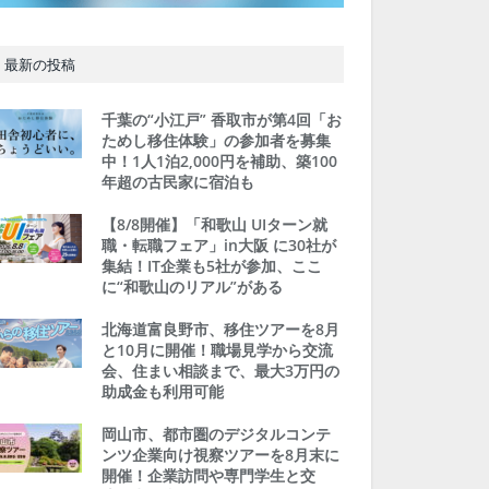
最新の投稿
千葉の“小江戸” 香取市が第4回「お
ためし移住体験」の参加者を募集
中！1人1泊2,000円を補助、築100
年超の古民家に宿泊も
【8/8開催】「和歌山 UIターン就
職・転職フェア」in大阪 に30社が
集結！IT企業も5社が参加、ここ
に“和歌山のリアル”がある
北海道富良野市、移住ツアーを8月
と10月に開催！職場見学から交流
会、住まい相談まで、最大3万円の
助成金も利用可能
岡山市、都市圏のデジタルコンテ
ンツ企業向け視察ツアーを8月末に
開催！企業訪問や専門学生と交