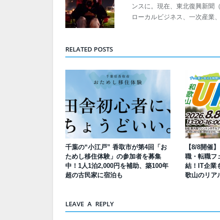
ンスに。現在、東北復興新聞（発
ローカルビジネス、一次産業
RELATED POSTS
千葉の“小江戸” 香取市が第4回「お
【8/8開催
ためし移住体験」の参加者を募集
職・転職フェ
中！1人1泊2,000円を補助、築100年
結！IT企業
超の古民家に宿泊も
歌山のリア
LEAVE A REPLY