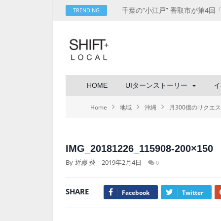
TRENDING
HOME
UIターンストーリー
イ
Home
地域
沖縄
月300億のリクエ
IMG_20181226_115908-200×150
By
近藤 快
2019年2月4日
0
SHARE
Facebook
Twitter