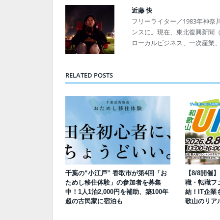
近藤 快
フリーライター／1983年神奈
ンスに。現在、東北復興新聞（発
ローカルビジネス、一次産業
RELATED POSTS
千葉の“小江戸” 香取市が第4回「お
【8/8開催
ためし移住体験」の参加者を募集
職・転職フェ
中！1人1泊2,000円を補助、築100年
結！IT企業
超の古民家に宿泊も
歌山のリア