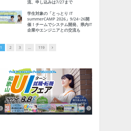
流、申し込みは7/27まで
学生対象の「とっとり IT
summerCAMP 2026」9/24~26開
催！チームでシステム開発、県内IT
企業やエンジニアとの交流も
Next
1
2
3
…
119
【8/8開催】「和歌山 UIターン就職・転職フェア」in大阪 に30社が集結！IT
北海道富良野市、移住ツアー
企業も5社が参加、ここに“和歌山のリアル”がある
まい相談まで、最大3万円の