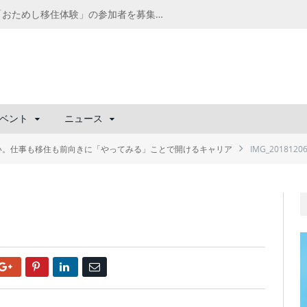
千葉の“小江戸” 香取市が第4回「おためし移住体験」の参加者を募集中！1人1泊2,000円を補助、築100年超の古民家に宿泊も
ベント
ニュース
い。仕事も移住も前向きに「やってみる」ことで開けるキャリア
IMG_20181206
Google+
Pinterest
LinkedIn
Email