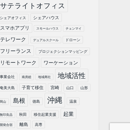
サテライトオフィス
シェアハウス
シェアオフィス
スマホアプリ
スモールハウス
チェンマイ
テレワーク
ドローン
デュアルスクール
フリーランス
プロジェクションマッピング
リモートワーク
ワーケーション
地域活性
事業会社
南房総
地域商社
子育て移住
宮崎
奄美大島
山口
山形
沖縄
島根
徳島
温泉
岡山
起業
秋田
移住起業支援
無印良品
離島
高専
開発合宿