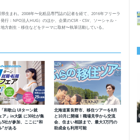
川県生まれ。2008年〜化粧品専門誌の記者を経て、2016年フリーラ
行：NPO法人HUG）のほか、企業のCSR・CSV、ソーシャル・
、地方創生・移住などをテーマに取材〜執筆活動している。
千葉の“小江戸” 香取市が第4回「おためし移住体験」の参加者を募集中！1
岡山市、都市圏のデジタルコンテンツ企業向け視察ツアーを8月末に開催！
学生対象の「とっとり IT summerCAMP 2026」9/24~26開催！チームでシ
利用者の45％・100人超が移住！奈良市お試し移住制度、宿のオーナーがナ
愛知県西尾市、定住移住サイト「にし推し暮らし」を開設！転出者やファミ
【6/27開催】参加無料！いしかわUIターン大相談会 in大阪 自治体・支援団
【6/20開催】「札幌UIターン就職フェアin東京」に優良企業28社が集結！エ
【6/13開催】島根県内18市町村、IT転職支援機関が大阪に集う移住相談会！
人1泊2,000円を補助、築100年超の古民家に宿泊も
企業訪問や専門学生と交流、申し込みは7/27まで
ステム開発、県内IT企業やエンジニアとの交流も
ビゲートする新サービス「まち案内」が追加
リー層に魅力を発信、データや支援制度も充実
体に加え、能美市のソフトウェア開発会社も参戦
ンジニア募集のソフトウェア開発企業も複数参加
6/6には“人間関係”をテーマにオンラインツアー
】「和歌山 UIターン就
北海道富良野市、移住ツアーを8月
ア」in大阪 に30社が集
と10月に開催！職場見学から交流
も5社が参加、ここに“和
会、住まい相談まで、最大3万円の
ル”がある
助成金も利用可能