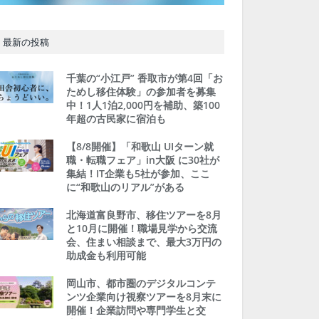
最新の投稿
千葉の“小江戸” 香取市が第4回「お
ためし移住体験」の参加者を募集
中！1人1泊2,000円を補助、築100
年超の古民家に宿泊も
【8/8開催】「和歌山 UIターン就
職・転職フェア」in大阪 に30社が
集結！IT企業も5社が参加、ここ
に“和歌山のリアル”がある
北海道富良野市、移住ツアーを8月
と10月に開催！職場見学から交流
会、住まい相談まで、最大3万円の
助成金も利用可能
岡山市、都市圏のデジタルコンテ
ンツ企業向け視察ツアーを8月末に
開催！企業訪問や専門学生と交