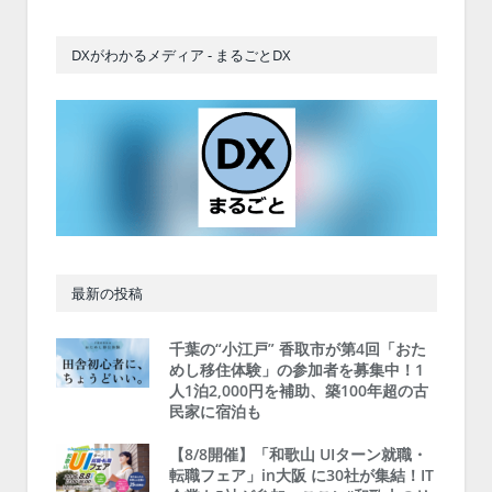
DXがわかるメディア - まるごとDX
最新の投稿
千葉の“小江戸” 香取市が第4回「おた
めし移住体験」の参加者を募集中！1
人1泊2,000円を補助、築100年超の古
民家に宿泊も
【8/8開催】「和歌山 UIターン就職・
転職フェア」in大阪 に30社が集結！IT