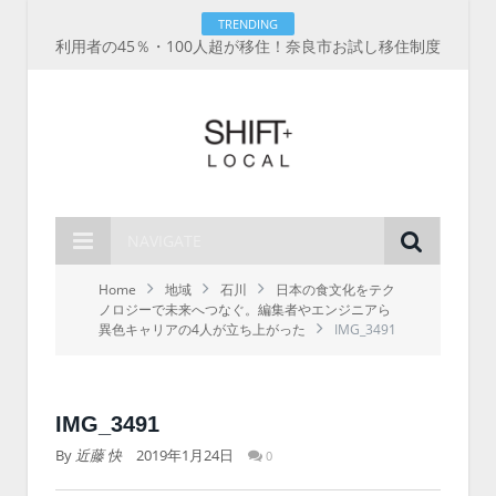
TRENDING
利用者の45％・100人超が移住！奈良市お試し移住制度、宿のオーナーがナビゲートする新サービス「まち案内」が追加
NAVIGATE
Home
地域
石川
日本の食文化をテク
ノロジーで未来へつなぐ。編集者やエンジニアら
異色キャリアの4人が立ち上がった
IMG_3491
IMG_3491
By
近藤 快
2019年1月24日
0