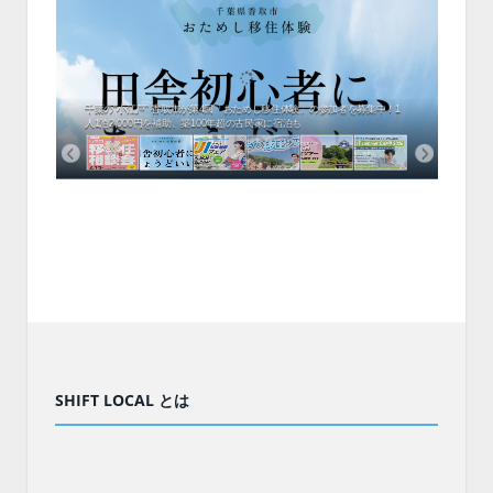
会、住
開催！
ムでシ
ーがナ
ファミ
・支援団
集結！エ
相談会！
千葉の“小江戸” 香取市が第4回「おためし移住体験」の参加者を募集中！1
【8/
人1泊2,000円を補助、築100年超の古民家に宿泊も
企業
SHIFT LOCAL とは
SHIFT+LOCAL とは