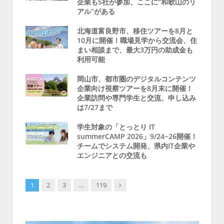
企業も5社が参加、ここに“和歌山のリ
アル”がある
北海道富良野市、移住ツアーを8月と
10月に開催！職場見学から交流会、住
まい相談まで、最大3万円の助成金も
利用可能
岡山市、都市圏のデジタルコンテンツ
企業向け視察ツアーを8月末に開催！
企業訪問や専門学生と交流、申し込み
は7/27まで
学生対象の「とっとり IT
summerCAMP 2026」9/24~26開催！
チームでシステム開発、県内IT企業や
エンジニアとの交流も
Next
1
2
3
…
119