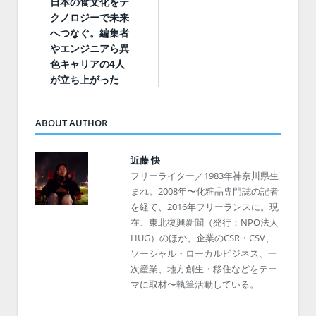
日本の食文化をテ
クノロジーで未来
へつなぐ。編集者
やエンジニアら異
色キャリアの4人
が立ち上がった
ABOUT AUTHOR
近藤 快
フリーライター／1983年神奈川県生
まれ。2008年〜化粧品専門誌の記者
を経て、2016年フリーランスに。現
在、東北復興新聞（発行：NPO法人
HUG）のほか、企業のCSR・CSV、
ソーシャル・ローカルビジネス、一
次産業、地方創生・移住などをテー
マに取材〜執筆活動している。