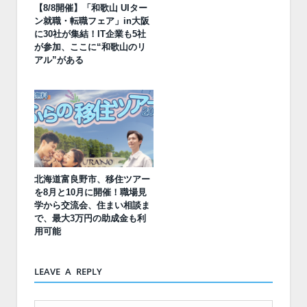
【8/8開催】「和歌山 UIター
ン就職・転職フェア」in大阪
に30社が集結！IT企業も5社
が参加、ここに“和歌山のリ
アル”がある
北海道富良野市、移住ツアー
を8月と10月に開催！職場見
学から交流会、住まい相談ま
で、最大3万円の助成金も利
用可能
LEAVE A REPLY