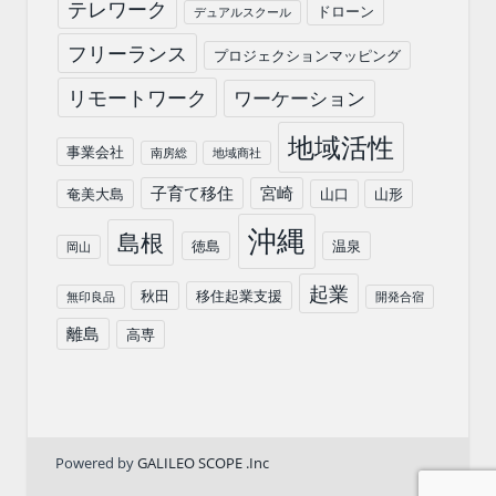
テレワーク
ドローン
デュアルスクール
フリーランス
プロジェクションマッピング
リモートワーク
ワーケーション
地域活性
事業会社
南房総
地域商社
子育て移住
宮崎
奄美大島
山口
山形
沖縄
島根
徳島
温泉
岡山
起業
秋田
移住起業支援
無印良品
開発合宿
離島
高専
Powered by
GALILEO SCOPE .Inc