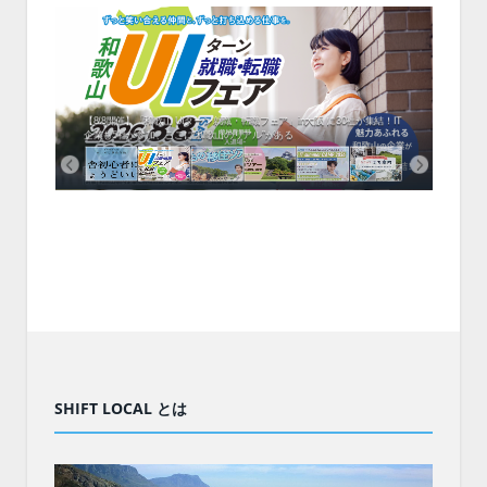
中！1
開催！
ムでシ
ーがナ
ファミ
・支援団
集結！エ
相談会！
【8/8開催】「和歌山 UIターン就職・転職フェア」in大阪 に30社が集結！IT
北海
企業も5社が参加、ここに“和歌山のリアル”がある
まい
SHIFT LOCAL とは