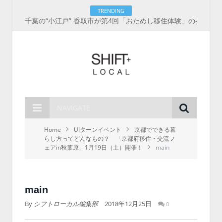
TRENDING
千葉の“小江戸” 香取市が第4回「おためし移住体験」の参加者を募集中！1人1泊2,000円を補助、築100年超の古民家に宿泊も
NAVIGATE
Home
UIターンイベント
京都でできる暮
らし方ってどんなもの？ 「京都府移住・交流フ
ェアin秋葉原」1月19日（土）開催！
main
main
By
シフトローカル編集部
2018年12月25日
0