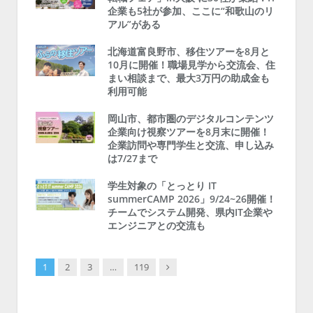
企業も5社が参加、ここに“和歌山のリ
アル”がある
北海道富良野市、移住ツアーを8月と
10月に開催！職場見学から交流会、住
まい相談まで、最大3万円の助成金も
利用可能
岡山市、都市圏のデジタルコンテンツ
企業向け視察ツアーを8月末に開催！
企業訪問や専門学生と交流、申し込み
は7/27まで
学生対象の「とっとり IT
summerCAMP 2026」9/24~26開催！
チームでシステム開発、県内IT企業や
エンジニアとの交流も
Next
1
2
3
…
119