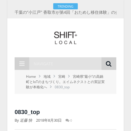
TRENDING
千葉の“小江戸” 香取市が第4回「おためし移住体験」の参加者を募集中！1人1泊2,000円を補助、築100年超の古民家に宿泊も
NAVIGATE
Home
地域
宮崎
宮崎県”最小”の高鍋
町とIoTのまちづくり。エイムネクストとの実証実
験が本格化へ
0830_top
0830_top
By
近藤 快
2018年8月30日
0