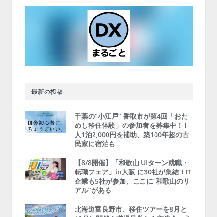
最新の投稿
千葉の“小江戸” 香取市が第4回「おた
めし移住体験」の参加者を募集中！1
人1泊2,000円を補助、築100年超の古
民家に宿泊も
【8/8開催】「和歌山 UIターン就職・
転職フェア」in大阪 に30社が集結！IT
企業も5社が参加、ここに“和歌山のリ
アル”がある
北海道富良野市、移住ツアーを8月と