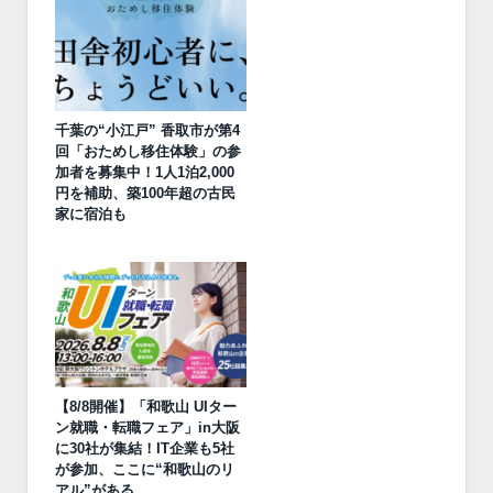
千葉の“小江戸” 香取市が第4
回「おためし移住体験」の参
加者を募集中！1人1泊2,000
円を補助、築100年超の古民
家に宿泊も
【8/8開催】「和歌山 UIター
ン就職・転職フェア」in大阪
に30社が集結！IT企業も5社
が参加、ここに“和歌山のリ
アル”がある