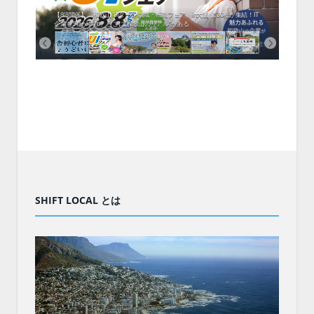
中！1
開催！
ムでシ
ーがナ
ファミ
・支援団
集結！エ
相談会！
【8/8開催】「和歌山 UIターン就職・転職フェア」in大阪 に30社が集結！IT
北海
企業も5社が参加、ここに“和歌山のリアル”がある
まい
SHIFT LOCAL とは