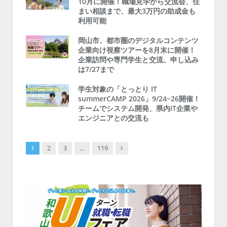
10月に開催！職場見学から交流会、住
まい相談まで、最大3万円の助成金も
利用可能
岡山市、都市圏のデジタルコンテンツ
企業向け視察ツアーを8月末に開催！
企業訪問や専門学生と交流、申し込み
は7/27まで
学生対象の「とっとり IT
summerCAMP 2026」9/24~26開催！
チームでシステム開発、県内IT企業や
エンジニアとの交流も
Next
1
2
3
…
119