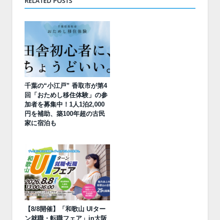
RELATED POSTS
千葉の“小江戸” 香取市が第4
回「おためし移住体験」の参
加者を募集中！1人1泊2,000
円を補助、築100年超の古民
家に宿泊も
【8/8開催】「和歌山 UIター
ン就職・転職フェア」in大阪