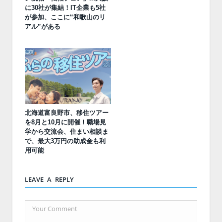
に30社が集結！IT企業も5社
が参加、ここに“和歌山のリ
アル”がある
北海道富良野市、移住ツアー
を8月と10月に開催！職場見
学から交流会、住まい相談ま
で、最大3万円の助成金も利
用可能
LEAVE A REPLY