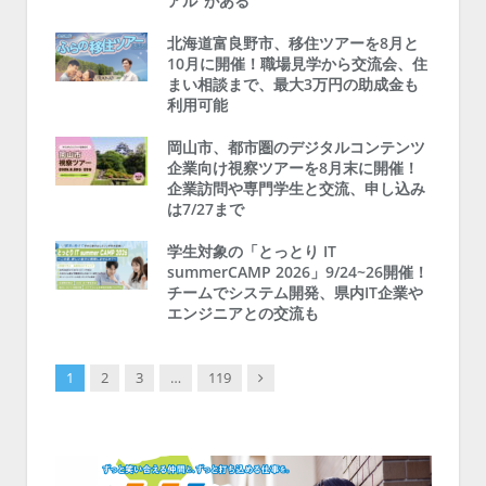
アル”がある
北海道富良野市、移住ツアーを8月と
10月に開催！職場見学から交流会、住
まい相談まで、最大3万円の助成金も
利用可能
岡山市、都市圏のデジタルコンテンツ
企業向け視察ツアーを8月末に開催！
企業訪問や専門学生と交流、申し込み
は7/27まで
学生対象の「とっとり IT
summerCAMP 2026」9/24~26開催！
チームでシステム開発、県内IT企業や
エンジニアとの交流も
Next
1
2
3
…
119