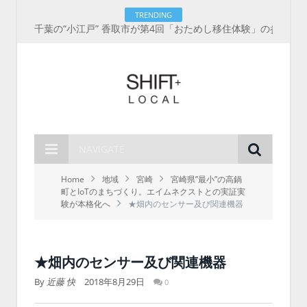
TRENDING
千葉の“小江戸” 香取市が第4回「おためし移住体験」の参加者を募集中！1人1泊2,000円を補助、築100年超の古民家に宿泊も
NAVIGATE
Home
地域
宮崎
宮崎県”最小”の高鍋
町とIoTのまちづくり。エイムネクストとの実証実
験が本格化へ
★畑内のセンサー及び関連機器
★畑内のセンサー及び関連機器
By
近藤 快
2018年8月29日
0