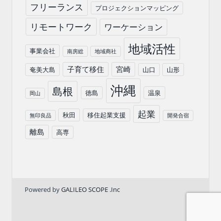
フリーランス
プロジェクションマッピング
リモートワーク
ワーケーション
地域活性
事業会社
南房総
地域商社
子育て移住
宮崎
奄美大島
山口
山形
沖縄
島根
徳島
温泉
岡山
起業
秋田
移住起業支援
無印良品
開発合宿
離島
高専
Powered by
GALILEO SCOPE .Inc