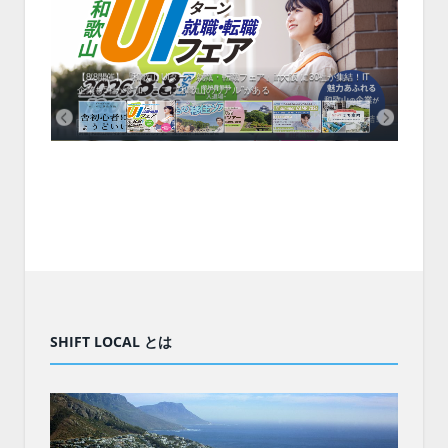
中！1
開催！
ムでシ
ーがナ
ファミ
・支援団
集結！エ
相談会！
【8/8開催】「和歌山 UIターン就職・転職フェア」in大阪 に30社が集結！IT
北海
企業も5社が参加、ここに“和歌山のリアル”がある
まい
SHIFT LOCAL とは