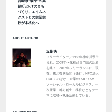
宮崎県”最小”の高
鍋町とIoTのまち
づくり。エイムネ
クストとの実証実
験が本格化へ
ABOUT AUTHOR
近藤 快
フリーライター／1983年神奈川県生
まれ。2008年〜化粧品専門誌の記者
を経て、2016年フリーランスに。現
在、東北復興新聞（発行：NPO法人
HUG）のほか、企業のCSR・CSV、
ソーシャル・ローカルビジネス、一
次産業、地方創生・移住などをテー
マに取材〜執筆活動している。