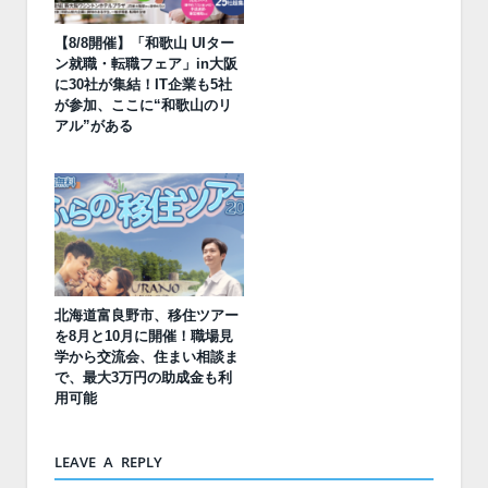
【8/8開催】「和歌山 UIター
ン就職・転職フェア」in大阪
に30社が集結！IT企業も5社
が参加、ここに“和歌山のリ
アル”がある
北海道富良野市、移住ツアー
を8月と10月に開催！職場見
学から交流会、住まい相談ま
で、最大3万円の助成金も利
用可能
LEAVE A REPLY