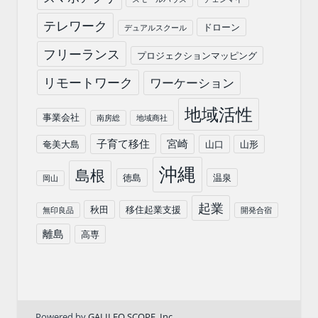
テレワーク
ドローン
デュアルスクール
フリーランス
プロジェクションマッピング
リモートワーク
ワーケーション
地域活性
事業会社
南房総
地域商社
子育て移住
宮崎
奄美大島
山口
山形
沖縄
島根
徳島
温泉
岡山
起業
秋田
移住起業支援
無印良品
開発合宿
離島
高専
Powered by
GALILEO SCOPE .Inc