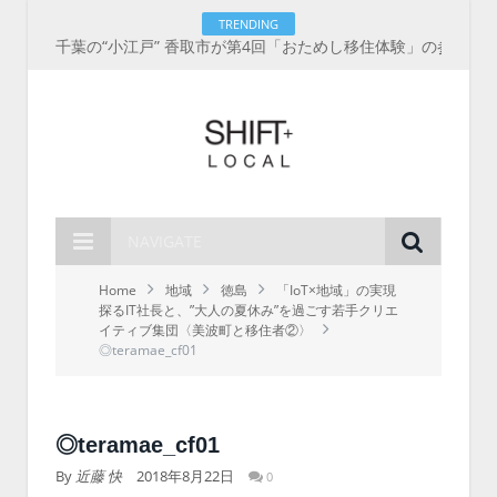
TRENDING
千葉の“小江戸” 香取市が第4回「おためし移住体験」の参加者を募集中！1人1泊2,000円を補助、築100年超の古民家に宿泊も
NAVIGATE
Home
地域
徳島
「IoT×地域」の実現
探るIT社長と、”大人の夏休み”を過ごす若手クリエ
イティブ集団〈美波町と移住者②〉
◎teramae_cf01
◎teramae_cf01
By
近藤 快
2018年8月22日
0