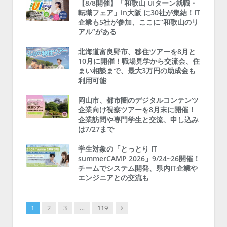
【8/8開催】「和歌山 UIターン就職・
転職フェア」in大阪 に30社が集結！IT
企業も5社が参加、ここに“和歌山のリ
アル”がある
北海道富良野市、移住ツアーを8月と
10月に開催！職場見学から交流会、住
まい相談まで、最大3万円の助成金も
利用可能
岡山市、都市圏のデジタルコンテンツ
企業向け視察ツアーを8月末に開催！
企業訪問や専門学生と交流、申し込み
は7/27まで
学生対象の「とっとり IT
summerCAMP 2026」9/24~26開催！
チームでシステム開発、県内IT企業や
エンジニアとの交流も
Next
1
2
3
…
119