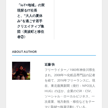
「IoT×地域」の実
現探るIT社長
と、”大人の夏休
み”を過ごす若手
クリエイティブ集
団〈美波町と移住
者②〉
ABOUT AUTHOR
近藤 快
フリーライター／1983年神奈川県生
まれ。2008年〜化粧品専門誌の記者
を経て、2016年フリーランスに。現
在、東北復興新聞（発行：NPO法人
HUG）のほか、企業のCSR・CSV、
ソーシャル・ローカルビジネス、一
次産業、地方創生・移住などをテー
マに取材〜執筆活動している。