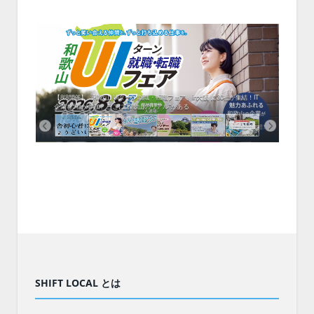
中！1
開催！
ムでシ
ーがナ
ファミ
・支援団
集結！エ
相談会！
【8/8開催】「和歌山 UIターン就職・転職フェア」in大阪 に30社が集結！IT
北海
企業も5社が参加、ここに“和歌山のリアル”がある
まい
SHIFT LOCAL とは