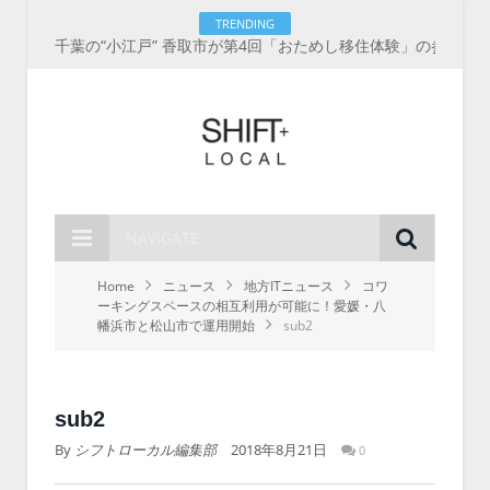
TRENDING
千葉の“小江戸” 香取市が第4回「おためし移住体験」の参加者を募集中！1人1泊2,000円を補助、築100年超の古民家に宿泊も
NAVIGATE
Home
ニュース
地方ITニュース
コワ
ーキングスペースの相互利用が可能に！愛媛・八
幡浜市と松山市で運用開始
sub2
sub2
By
シフトローカル編集部
2018年8月21日
0