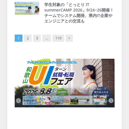
学生対象の「とっとり IT
summerCAMP 2026」9/24~26開催！
チームでシステム開発、県内IT企業や
エンジニアとの交流も
Next
1
2
3
…
119
中！1
開催！
ムでシ
ーがナ
ファミ
・支援団
集結！エ
相談会！
【8/8開催】「和歌山 UIターン就職・転職フェア」in大阪 に30社が集結！IT
北海
企業も5社が参加、ここに“和歌山のリアル”がある
まい