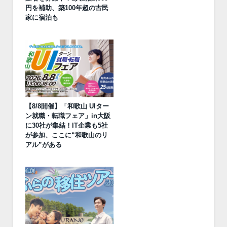
円を補助、築100年超の古民
家に宿泊も
【8/8開催】「和歌山 UIター
ン就職・転職フェア」in大阪
に30社が集結！IT企業も5社
が参加、ここに“和歌山のリ
アル”がある