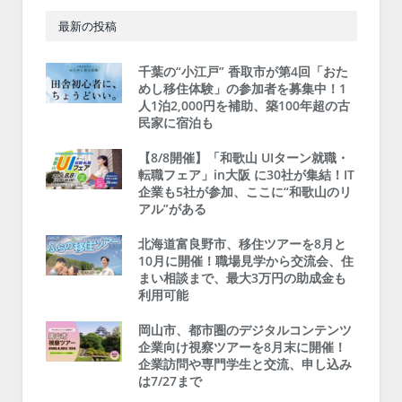
最新の投稿
千葉の“小江戸” 香取市が第4回「おた
めし移住体験」の参加者を募集中！1
人1泊2,000円を補助、築100年超の古
民家に宿泊も
【8/8開催】「和歌山 UIターン就職・
転職フェア」in大阪 に30社が集結！IT
企業も5社が参加、ここに“和歌山のリ
アル”がある
北海道富良野市、移住ツアーを8月と
10月に開催！職場見学から交流会、住
まい相談まで、最大3万円の助成金も
利用可能
岡山市、都市圏のデジタルコンテンツ
企業向け視察ツアーを8月末に開催！
企業訪問や専門学生と交流、申し込み
は7/27まで