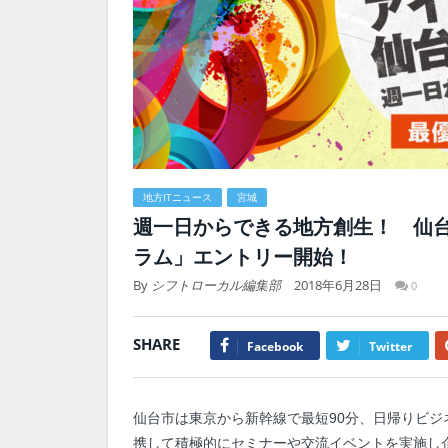
地方ITニュース
宮城
週一日からできる地方創生！ 仙
ラム」エントリー開始！
By
シフトローカル編集部
2018年6月28日
0
SHARE
Facebook
Twitter
仙台市は東京から新幹線で最短90分、日帰りビ
携して積極的にセミナーや交流イベントを実施し