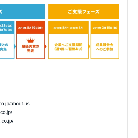
.co.jp/about-us
co.jp/
.co.jp/