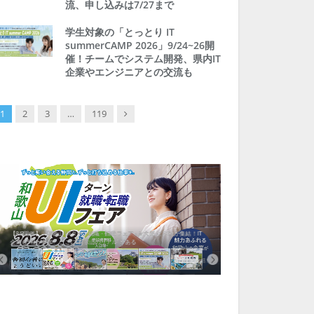
流、申し込みは7/27まで
学生対象の「とっとり IT
summerCAMP 2026」9/24~26開
催！チームでシステム開発、県内IT
企業やエンジニアとの交流も
Next
1
2
3
…
119
【8/8開催】「和歌山 UIターン就職・転職フェア」in大阪 に30社が集結！IT
北海道富良野市、移住ツアー
企業も5社が参加、ここに“和歌山のリアル”がある
まい相談まで、最大3万円の