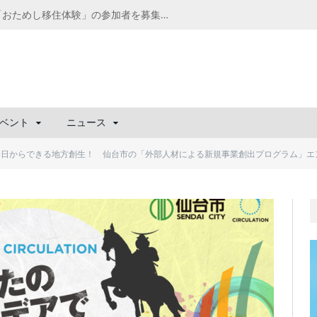
千葉の“小江戸” 香取市が第4回「おためし移住体験」の参加者を募集中！1人1泊2,000円を補助、築100年超の古民家に宿泊も
ベント
ニュース
一日からできる地方創生！ 仙台市の「外部人材による新規事業創出プログラム」エ