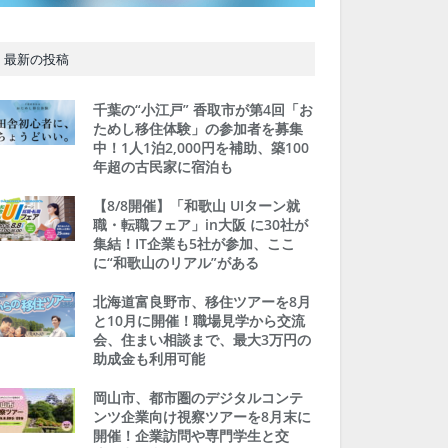
最新の投稿
千葉の“小江戸” 香取市が第4回「お
ためし移住体験」の参加者を募集
中！1人1泊2,000円を補助、築100
年超の古民家に宿泊も
【8/8開催】「和歌山 UIターン就
職・転職フェア」in大阪 に30社が
集結！IT企業も5社が参加、ここ
に“和歌山のリアル”がある
北海道富良野市、移住ツアーを8月
と10月に開催！職場見学から交流
会、住まい相談まで、最大3万円の
助成金も利用可能
岡山市、都市圏のデジタルコンテ
ンツ企業向け視察ツアーを8月末に
開催！企業訪問や専門学生と交