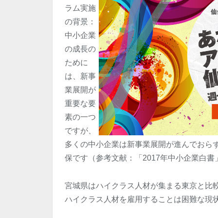
ラム実施
の背景：
中小企業
の成長の
ために
は、新事
業展開が
重要な要
素の一つ
ですが、
多くの中小企業は新事業展開が進んでおら
保です（参考文献：「2017年中小企業白書
宮城県はハイクラス人材が集まる東京と比
ハイクラス人材を雇用することは困難な現