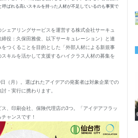
と呼ばれる高いスキルを持った人材が不足しているのも事実で
のシェアリングサービスを運営する株式会社サーキュ
取締役：久保田雅俊、以下サーキュレーション）と連
みをつくることを目的とした「外部人材による新規事
のスキルを活かして支援するハイクラス人材の募集を
月9日（月）。選ばれたアイデアの発案者は対象企業での
検討・実行に携わります。
千葉の“小江戸” 香取市が第4回「おためし移住体験」の参加者を募集中！1
岡山市、都市圏のデジタルコンテンツ企業向け視察ツアーを8月末に開催！
学生対象の「とっとり IT summerCAMP 2026」9/24~26開催！チームでシ
利用者の45％・100人超が移住！奈良市お試し移住制度、宿のオーナーがナ
愛知県西尾市、定住移住サイト「にし推し暮らし」を開設！転出者やファミ
【6/27開催】参加無料！いしかわUIターン大相談会 in大阪 自治体・支援団
【6/20開催】「札幌UIターン就職フェアin東京」に優良企業28社が集結！エ
【6/13開催】島根県内18市町村、IT転職支援機関が大阪に集う移住相談会！
人1泊2,000円を補助、築100年超の古民家に宿泊も
企業訪問や専門学生と交流、申し込みは7/27まで
ステム開発、県内IT企業やエンジニアとの交流も
ビゲートする新サービス「まち案内」が追加
リー層に魅力を発信、データや支援制度も充実
体に加え、能美市のソフトウェア開発会社も参戦
ンジニア募集のソフトウェア開発企業も複数参加
6/6には“人間関係”をテーマにオンラインツアー
ビス、印刷会社、保険代理店の3つ。「アイデアフラッ
るチャンスです！