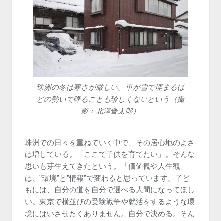
珠洲の冬は寒さが厳しい。車が雪で埋まるほ
どの勢いで降ることも珍しくないという（撮
影：北澤晋太郎）
珠洲での日々を重ねていく中で、その居心地のよさ
は増している。「ここで子供を育てたい」。そんな
思いも芽生えてきたという。「価値観や人生観
は、”環境”と”情報”で変わると思っています。子ど
もには、自分の道を自分で選べる人間になってほし
い。東京で横並びの受験戦争や就活をするような環
境にはいさせたくありません。自分で決める。そん