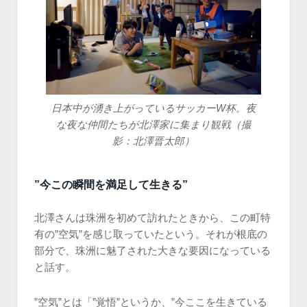
日本中が湧き上がっているサッカーW杯。夜
な夜な仲間たちが北澤家に集まり観戦（撮
影：北澤晋太郎）
”今この瞬間を満足して生きる”
北澤さんは珠洲を初めて訪れたときから、この町特
有の”空気”を感じ取っていたという。それが根底の
部分で、珠洲に魅了された大きな要因になっている
と話す。
”空気”とは「”覚悟”というか、”今ここを生きている