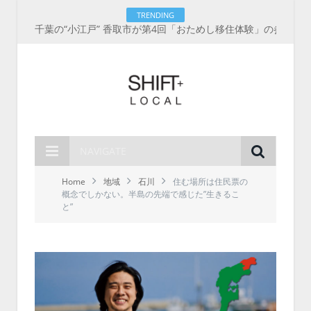
TRENDING
【8/8開催】「和歌山 UIターン就職・転職フェア」in大阪 に30社が集結！IT企業も5社が参加、ここに“和歌山のリアル”がある
NAVIGATE
Home
地域
石川
住む場所は住民票の
概念でしかない。半島の先端で感じた”生きるこ
と”