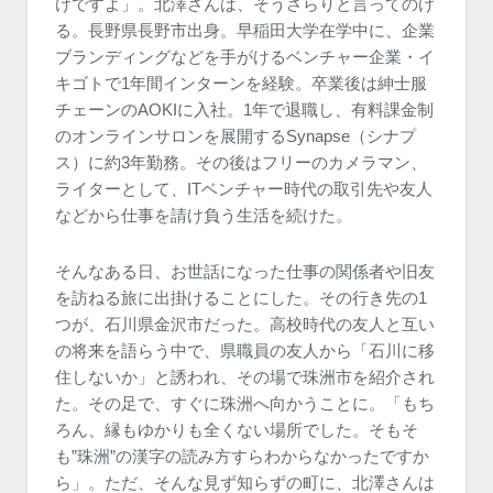
けですよ」。北澤さんは、そうさらりと言ってのけ
る。長野県長野市出身。早稲田大学在学中に、企業
ブランディングなどを手がけるベンチャー企業・イ
キゴトで1年間インターンを経験。卒業後は紳士服
チェーンのAOKIに入社。1年で退職し、有料課金制
のオンラインサロンを展開するSynapse（シナプ
ス）に約3年勤務。その後はフリーのカメラマン、
ライターとして、ITベンチャー時代の取引先や友人
などから仕事を請け負う生活を続けた。
そんなある日、お世話になった仕事の関係者や旧友
を訪ねる旅に出掛けることにした。その行き先の1
つが、石川県金沢市だった。高校時代の友人と互い
の将来を語らう中で、県職員の友人から「石川に移
住しないか」と誘われ、その場で珠洲市を紹介され
た。その足で、すぐに珠洲へ向かうことに。「もち
ろん、縁もゆかりも全くない場所でした。そもそ
も”珠洲”の漢字の読み方すらわからなかったですか
ら」。ただ、そんな見ず知らずの町に、北澤さんは