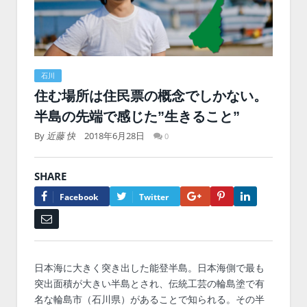
石川
住む場所は住民票の概念でしかない。
半島の先端で感じた”生きること”
By
近藤 快
2018年6月28日
0
SHARE
Google+
Pinterest
LinkedIn
Facebook
Twitter
Email
日本海に大きく突き出した能登半島。日本海側で最も
突出面積が大きい半島とされ、伝統工芸の輪島塗で有
名な輪島市（石川県）があることで知られる。その半