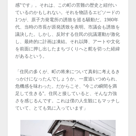
感”です」。それは、この町の苦難の歴史と紐付い
ているのかもしれない。それを物語るエピソードの
1つが、原子力発電所の誘致を巡る騒動だ。1980年
代、当時の市長が原発誘致を表明。市議会も誘致を
議決した。しかし、反対する住民の抗議運動が激化
し、最終的に計画は凍結。それ以降、アートや文化
を前面に押し出したまちづくりへと舵を切った経緯
があるという。
「住民の多くが、町の将来について真剣に考えるき
っかけになったんでしょうか。一度追いつめられ、
危機感を味わった。だからこそ、”今この瞬間を満
足して生きる”。住民と接していると、そんな力強
さを感じるんです。これは僕の人生観にもマッチし
ていて、とても気に入っています」