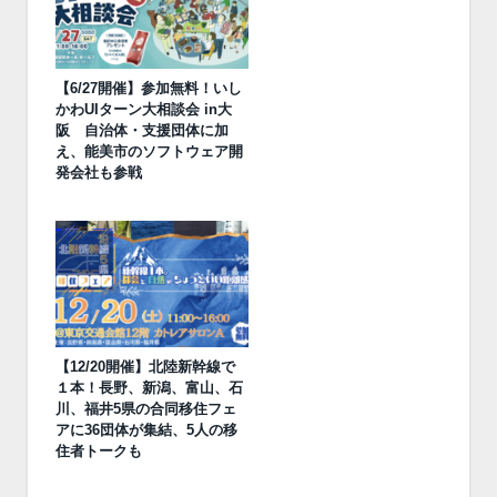
【6/27開催】参加無料！いし
かわUIターン大相談会 in大
阪 自治体・支援団体に加
え、能美市のソフトウェア開
発会社も参戦
【12/20開催】北陸新幹線で
１本！長野、新潟、富山、石
川、福井5県の合同移住フェ
アに36団体が集結、5人の移
住者トークも