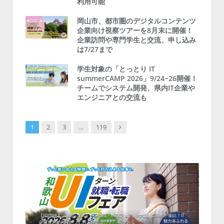
利用可能
岡山市、都市圏のデジタルコンテンツ
企業向け視察ツアーを8月末に開催！
企業訪問や専門学生と交流、申し込み
は7/27まで
学生対象の「とっとり IT
summerCAMP 2026」9/24~26開催！
チームでシステム開発、県内IT企業や
エンジニアとの交流も
Next
1
2
3
…
119
中！1
開催！
ムでシ
ーがナ
ファミ
・支援団
集結！エ
相談会！
【8/8開催】「和歌山 UIターン就職・転職フェア」in大阪 に30社が集結！IT
北海
企業も5社が参加、ここに“和歌山のリアル”がある
まい