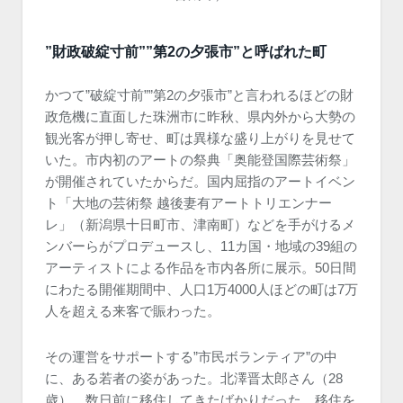
”財政破綻寸前””第2の夕張市”と呼ばれた町
かつて”破綻寸前””第2の夕張市”と言われるほどの財
政危機に直面した珠洲市に昨秋、県内外から大勢の
観光客が押し寄せ、町は異様な盛り上がりを見せて
いた。市内初のアートの祭典「奥能登国際芸術祭」
が開催されていたからだ。国内屈指のアートイベン
ト「大地の芸術祭 越後妻有アートトリエンナー
レ」（新潟県十日町市、津南町）などを手がけるメ
ンバーらがプロデュースし、11カ国・地域の39組の
アーティストによる作品を市内各所に展示。50日間
にわたる開催期間中、人口1万4000人ほどの町は7万
人を超える来客で賑わった。
その運営をサポートする”市民ボランティア”の中
に、ある若者の姿があった。北澤晋太郎さん（28
歳）。数日前に移住してきたばかりだった。移住を