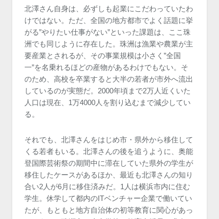
北澤さん自身は、必ずしも起業にこだわっていたわ
けではない。ただ、全国の地方都市でよく話題に挙
がる”やりたい仕事がない”といった課題は、ここ珠
洲でも同じように存在した。珠洲は漁業や農業が主
要産業とされるが、その事業規模は小さく”全国
一”を名乗れるほどの産物があるわけでもない。そ
のため、高校を卒業すると大半の若者が市外へ流出
しているのが実態だ。2000年頃まで2万人近くいた
人口は現在、1万4000人を割り込むまで減少してい
る。
それでも、北澤さんをはじめ市・県外から移住して
くる若者もいる。北澤さんの後を追うように、奥能
登国際芸術祭の期間中に滞在していた県外の学生が
移住したケースがあるほか、最近も北澤さんの知り
合い2人が6月に移住済みだ。1人は横浜市内に住む
学生。休学して都内のITベンチャー企業で働いてい
たが、もともと地方自治体の初等教育に関心があっ