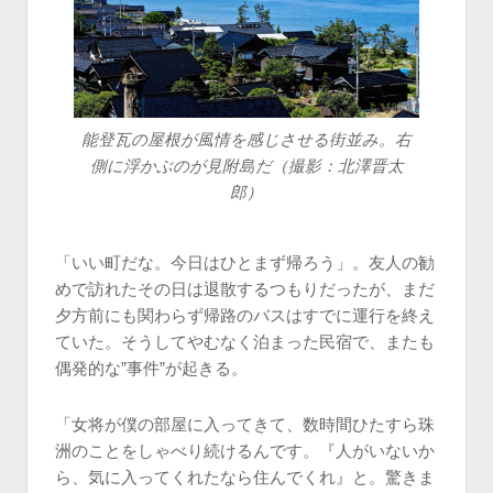
能登瓦の屋根が風情を感じさせる街並み。右
側に浮かぶのが見附島だ（撮影：北澤晋太
郎）
「いい町だな。今日はひとまず帰ろう」。友人の勧
めで訪れたその日は退散するつもりだったが、まだ
夕方前にも関わらず帰路のバスはすでに運行を終え
ていた。そうしてやむなく泊まった民宿で、またも
偶発的な”事件”が起きる。
「女将が僕の部屋に入ってきて、数時間ひたすら珠
洲のことをしゃべり続けるんです。『人がいないか
ら、気に入ってくれたなら住んでくれ』と。驚きま