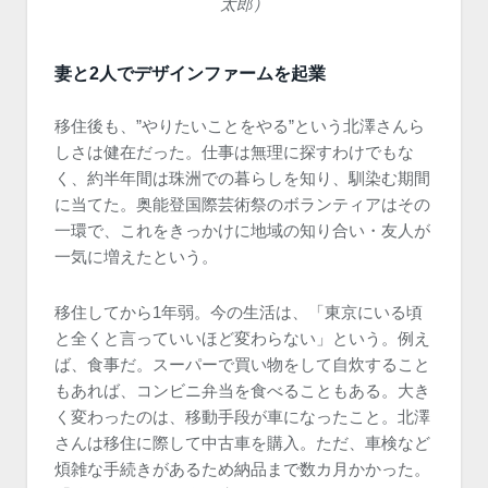
太郎）
妻と2人でデザインファームを起業
移住後も、”やりたいことをやる”という北澤さんら
しさは健在だった。仕事は無理に探すわけでもな
く、約半年間は珠洲での暮らしを知り、馴染む期間
に当てた。奥能登国際芸術祭のボランティアはその
一環で、これをきっかけに地域の知り合い・友人が
一気に増えたという。
移住してから1年弱。今の生活は、「東京にいる頃
と全くと言っていいほど変わらない」という。例え
ば、食事だ。スーパーで買い物をして自炊すること
もあれば、コンビニ弁当を食べることもある。大き
く変わったのは、移動手段が車になったこと。北澤
さんは移住に際して中古車を購入。ただ、車検など
煩雑な手続きがあるため納品まで数カ月かかった。