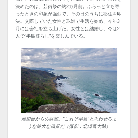
決めたのは、芸術祭の約2カ月前。ふらっと立ち寄
ったときの印象が強烈で、その日のうちに移住を即
決。交際していた女性と珠洲で生活を始め、今年3
月には会社を立ち上げた。女性とは結婚し、今は2
人で”半島暮らし”を楽しんでいる。
展望台からの眺望。”これぞ半島”と思わせるよ
うな雄大な風景だ（撮影：北澤晋太郎）