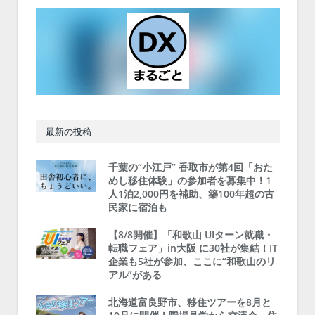
最新の投稿
千葉の“小江戸” 香取市が第4回「おた
めし移住体験」の参加者を募集中！1
人1泊2,000円を補助、築100年超の古
民家に宿泊も
【8/8開催】「和歌山 UIターン就職・
転職フェア」in大阪 に30社が集結！IT
企業も5社が参加、ここに“和歌山のリ
アル”がある
北海道富良野市、移住ツアーを8月と