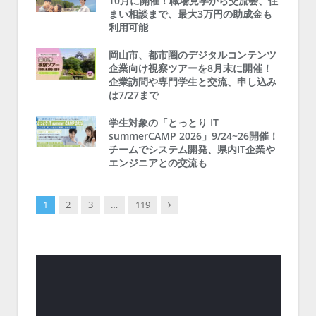
10月に開催！職場見学から交流会、住
まい相談まで、最大3万円の助成金も
利用可能
岡山市、都市圏のデジタルコンテンツ
企業向け視察ツアーを8月末に開催！
企業訪問や専門学生と交流、申し込み
は7/27まで
学生対象の「とっとり IT
summerCAMP 2026」9/24~26開催！
チームでシステム開発、県内IT企業や
エンジニアとの交流も
Next
1
2
3
…
119