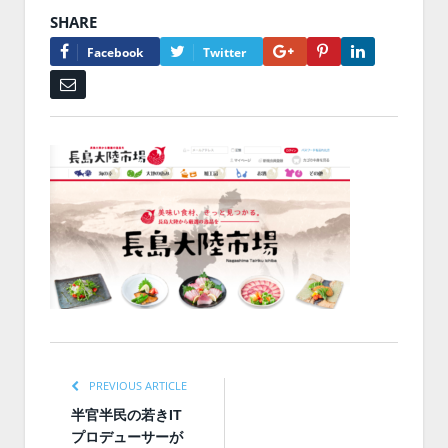
SHARE
Google+
Pinterest
LinkedIn
Facebook
Twitter
Email
PREVIOUS ARTICLE
半官半民の若きIT
プロデューサーが