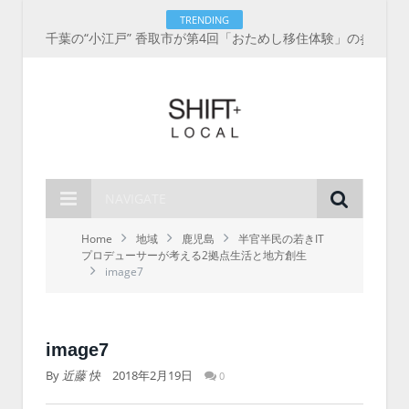
TRENDING
千葉の“小江戸” 香取市が第4回「おためし移住体験」の参加者を募集中！1人1泊2,000円を補助、築100年超の古民家に宿泊も
NAVIGATE
Home
地域
鹿児島
半官半民の若きIT
プロデューサーが考える2拠点生活と地方創生
image7
image7
By
近藤 快
2018年2月19日
0