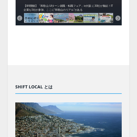
中！1
開催！
ムでシ
ーがナ
ファミ
・支援団
集結！エ
相談会！
【8/8開催】「和歌山 UIターン就職・転職フェア」in大阪 に30社が集結！IT
北海
企業も5社が参加、ここに“和歌山のリアル”がある
まい
SHIFT LOCAL とは