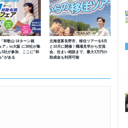
】「和歌山 UIターン就
北海道富良野市、移住ツアーを8月
ア」in大阪 に30社が集
と10月に開催！職場見学から交流
も5社が参加、ここに“和
会、住まい相談まで、最大3万円の
ル”がある
助成金も利用可能
千葉の“小江戸” 香取市が第4回「おためし移住体験」の参加者を募集中！1
岡山市、都市圏のデジタルコンテンツ企業向け視察ツアーを8月末に開催！
学生対象の「とっとり IT summerCAMP 2026」9/24~26開催！チームでシ
利用者の45％・100人超が移住！奈良市お試し移住制度、宿のオーナーがナ
愛知県西尾市、定住移住サイト「にし推し暮らし」を開設！転出者やファミ
【6/27開催】参加無料！いしかわUIターン大相談会 in大阪 自治体・支援団
【6/20開催】「札幌UIターン就職フェアin東京」に優良企業28社が集結！エ
【6/13開催】島根県内18市町村、IT転職支援機関が大阪に集う移住相談会！
人1泊2,000円を補助、築100年超の古民家に宿泊も
企業訪問や専門学生と交流、申し込みは7/27まで
ステム開発、県内IT企業やエンジニアとの交流も
ビゲートする新サービス「まち案内」が追加
リー層に魅力を発信、データや支援制度も充実
体に加え、能美市のソフトウェア開発会社も参戦
ンジニア募集のソフトウェア開発企業も複数参加
6/6には“人間関係”をテーマにオンラインツアー