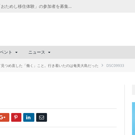
千葉の“小江戸” 香取市が第4回「おためし移住体験」の参加者を募集中！1人1泊2,000円を補助、築100年超の古民家に宿泊も
ベント
ニュース
て見つめ直した「働く」こと。行き着いたのは奄美大島だった
DSC09933
Google+
Pinterest
LinkedIn
Email