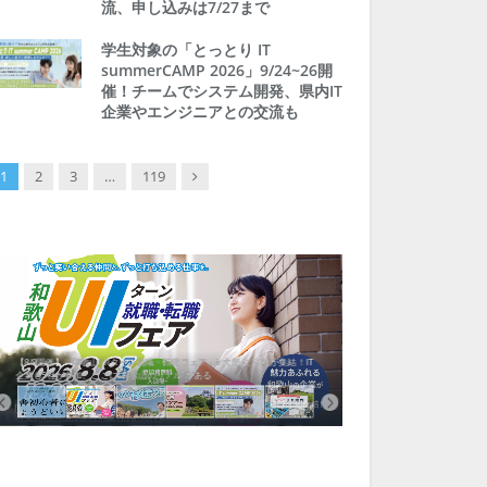
流、申し込みは7/27まで
学生対象の「とっとり IT
summerCAMP 2026」9/24~26開
催！チームでシステム開発、県内IT
企業やエンジニアとの交流も
Next
1
2
3
…
119
【8/8開催】「和歌山 UIターン就職・転職フェア」in大阪 に30社が集結！IT
北海道富良野市、移住ツアー
企業も5社が参加、ここに“和歌山のリアル”がある
まい相談まで、最大3万円の