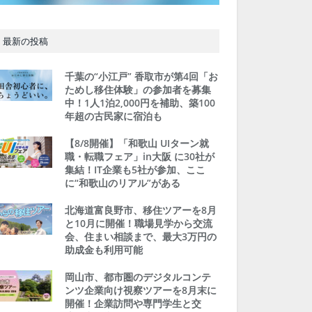
最新の投稿
千葉の“小江戸” 香取市が第4回「お
ためし移住体験」の参加者を募集
中！1人1泊2,000円を補助、築100
年超の古民家に宿泊も
【8/8開催】「和歌山 UIターン就
職・転職フェア」in大阪 に30社が
集結！IT企業も5社が参加、ここ
に“和歌山のリアル”がある
北海道富良野市、移住ツアーを8月
と10月に開催！職場見学から交流
会、住まい相談まで、最大3万円の
助成金も利用可能
岡山市、都市圏のデジタルコンテ
ンツ企業向け視察ツアーを8月末に
開催！企業訪問や専門学生と交