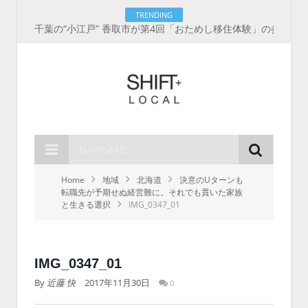
TRENDING
千葉の“小江戸” 香取市が第4回「おためし移住体験」の参加者を募集中！1人1泊2,000円を補助、築100年超の古民家に宿泊も
NAVIGATE
Home
地域
北海道
決意のUターンも
転職先が予期せぬ経営難に。それでも貫いた家族
と生きる選択
IMG_0347_01
IMG_0347_01
By
近藤 快
2017年11月30日
0