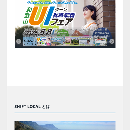
中！1
開催！
ムでシ
ーがナ
ファミ
・支援団
集結！エ
相談会！
【8/8開催】「和歌山 UIターン就職・転職フェア」in大阪 に30社が集結！IT
北海
企業も5社が参加、ここに“和歌山のリアル”がある
まい
SHIFT LOCAL とは