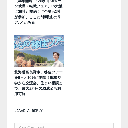
【8/8開催】「和歌山 UIター
ン就職・転職フェア」in大阪
に30社が集結！IT企業も5社
が参加、ここに“和歌山のリ
アル”がある
北海道富良野市、移住ツアー
を8月と10月に開催！職場見
学から交流会、住まい相談ま
で、最大3万円の助成金も利
用可能
LEAVE A REPLY