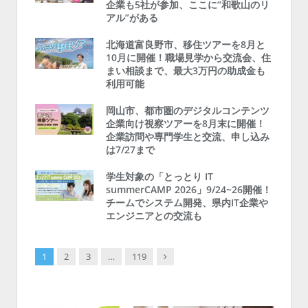
企業も5社が参加、ここに“和歌山のリ
アル”がある
北海道富良野市、移住ツアーを8月と
10月に開催！職場見学から交流会、住
まい相談まで、最大3万円の助成金も
利用可能
岡山市、都市圏のデジタルコンテンツ
企業向け視察ツアーを8月末に開催！
企業訪問や専門学生と交流、申し込み
は7/27まで
学生対象の「とっとり IT
summerCAMP 2026」9/24~26開催！
チームでシステム開発、県内IT企業や
エンジニアとの交流も
Next
1
2
3
…
119