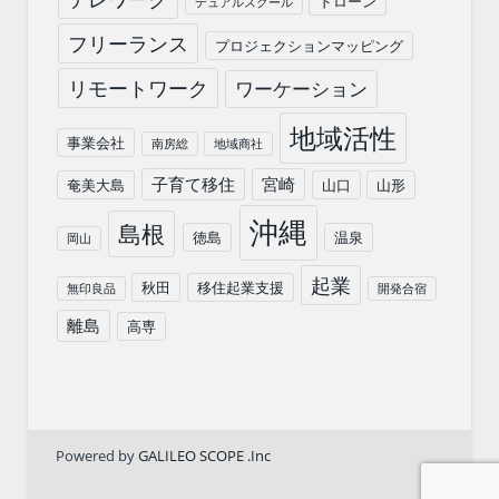
ドローン
デュアルスクール
フリーランス
プロジェクションマッピング
リモートワーク
ワーケーション
地域活性
事業会社
南房総
地域商社
子育て移住
宮崎
奄美大島
山口
山形
沖縄
島根
徳島
温泉
岡山
起業
秋田
移住起業支援
無印良品
開発合宿
離島
高専
Powered by
GALILEO SCOPE .Inc