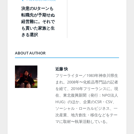
決意のUターンも
転職先が予期せぬ
経営難に。それで
も貫いた家族と生
きる選択
ABOUT AUTHOR
近藤 快
フリーライター／1983年神奈川県生
まれ。2008年〜化粧品専門誌の記者
を経て、2016年フリーランスに。現
在、東北復興新聞（発行：NPO法人
HUG）のほか、企業のCSR・CSV、
ソーシャル・ローカルビジネス、一
次産業、地方創生・移住などをテー
マに取材〜執筆活動している。