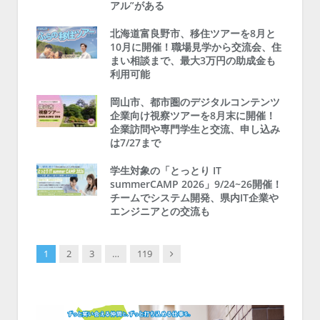
アル”がある
北海道富良野市、移住ツアーを8月と
10月に開催！職場見学から交流会、住
まい相談まで、最大3万円の助成金も
利用可能
岡山市、都市圏のデジタルコンテンツ
企業向け視察ツアーを8月末に開催！
企業訪問や専門学生と交流、申し込み
は7/27まで
学生対象の「とっとり IT
summerCAMP 2026」9/24~26開催！
チームでシステム開発、県内IT企業や
エンジニアとの交流も
Next
1
2
3
…
119