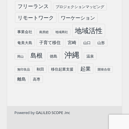
フリーランス
プロジェクションマッピング
リモートワーク
ワーケーション
地域活性
事業会社
南房総
地域商社
子育て移住
宮崎
奄美大島
山口
山形
沖縄
島根
徳島
温泉
岡山
起業
秋田
移住起業支援
無印良品
開発合宿
離島
高専
Powered by
GALILEO SCOPE .Inc