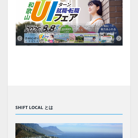
中！1
開催！
ムでシ
ーがナ
ファミ
・支援団
集結！エ
相談会！
【8/8開催】「和歌山 UIターン就職・転職フェア」in大阪 に30社が集結！IT
北海
企業も5社が参加、ここに“和歌山のリアル”がある
まい
SHIFT LOCAL とは