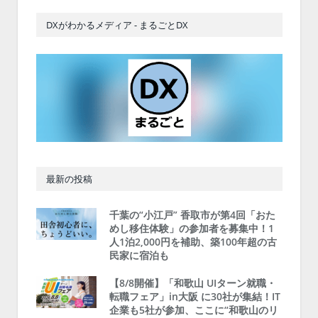
DXがわかるメディア - まるごとDX
最新の投稿
千葉の“小江戸” 香取市が第4回「おた
めし移住体験」の参加者を募集中！1
人1泊2,000円を補助、築100年超の古
民家に宿泊も
【8/8開催】「和歌山 UIターン就職・
転職フェア」in大阪 に30社が集結！IT
企業も5社が参加、ここに“和歌山のリ