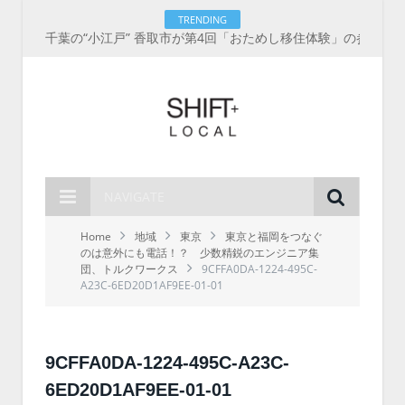
TRENDING
千葉の“小江戸” 香取市が第4回「おためし移住体験」の参加者を募集中！1人1泊2,000円を補助、築100年超の古民家に宿泊も
NAVIGATE
Home
地域
東京
東京と福岡をつなぐ
のは意外にも電話！？ 少数精鋭のエンジニア集
団、トルクワークス
9CFFA0DA-1224-495C-
A23C-6ED20D1AF9EE-01-01
9CFFA0DA-1224-495C-A23C-
6ED20D1AF9EE-01-01