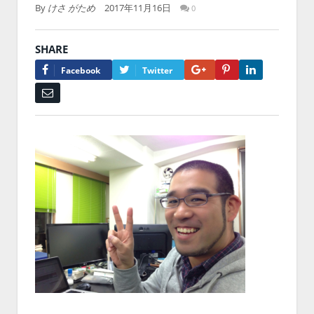
By
けさ がため
2017年11月16日
0
SHARE
Google+
Pinterest
LinkedIn
Facebook
Twitter
Email