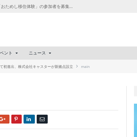
千葉の“小江戸” 香取市が第4回「おためし移住体験」の参加者を募集中！1人1泊2,000円を補助、築100年超の古民家に宿泊も
ベント
ニュース
して初進出、株式会社キャスターが新拠点設立
main
Google+
Pinterest
LinkedIn
Email