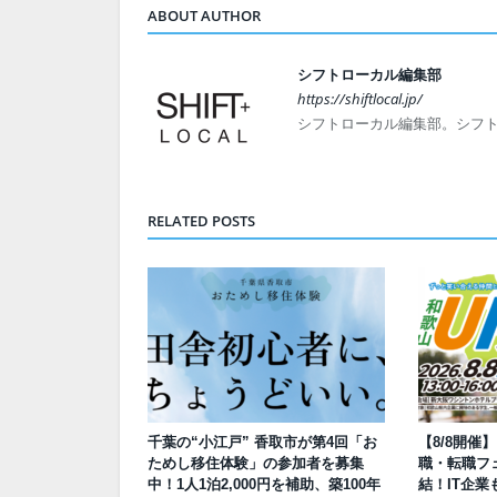
ABOUT AUTHOR
シフトローカル編集部
https://shiftlocal.jp/
シフトローカル編集部。シフ
RELATED POSTS
千葉の“小江戸” 香取市が第4回「お
【8/8開催
ためし移住体験」の参加者を募集
職・転職フェ
中！1人1泊2,000円を補助、築100年
結！IT企業