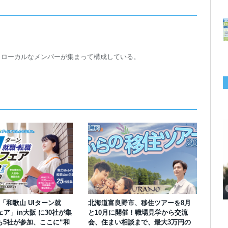
トローカルなメンバーが集まって構成している。
千葉の“小江戸” 香取市が第4回「おためし移住体験」の参加者を募集中！1
岡山市、都市圏のデジタルコンテンツ企業向け視察ツアーを8月末に開催！
学生対象の「とっとり IT summerCAMP 2026」9/24~26開催！チームでシ
利用者の45％・100人超が移住！奈良市お試し移住制度、宿のオーナーがナ
愛知県西尾市、定住移住サイト「にし推し暮らし」を開設！転出者やファミ
【6/27開催】参加無料！いしかわUIターン大相談会 in大阪 自治体・支援団
【6/20開催】「札幌UIターン就職フェアin東京」に優良企業28社が集結！エ
【6/13開催】島根県内18市町村、IT転職支援機関が大阪に集う移住相談会！
人1泊2,000円を補助、築100年超の古民家に宿泊も
企業訪問や専門学生と交流、申し込みは7/27まで
ステム開発、県内IT企業やエンジニアとの交流も
ビゲートする新サービス「まち案内」が追加
リー層に魅力を発信、データや支援制度も充実
体に加え、能美市のソフトウェア開発会社も参戦
ンジニア募集のソフトウェア開発企業も複数参加
6/6には“人間関係”をテーマにオンラインツアー
】「和歌山 UIターン就
北海道富良野市、移住ツアーを8月
ア」in大阪 に30社が集
と10月に開催！職場見学から交流
も5社が参加、ここに“和
会、住まい相談まで、最大3万円の