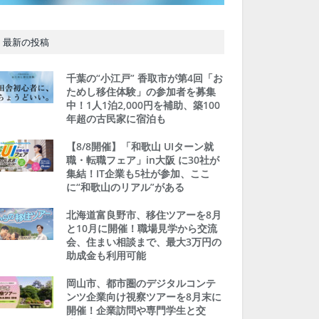
最新の投稿
千葉の“小江戸” 香取市が第4回「お
ためし移住体験」の参加者を募集
中！1人1泊2,000円を補助、築100
年超の古民家に宿泊も
【8/8開催】「和歌山 UIターン就
職・転職フェア」in大阪 に30社が
集結！IT企業も5社が参加、ここ
に“和歌山のリアル”がある
北海道富良野市、移住ツアーを8月
と10月に開催！職場見学から交流
会、住まい相談まで、最大3万円の
助成金も利用可能
岡山市、都市圏のデジタルコンテ
ンツ企業向け視察ツアーを8月末に
開催！企業訪問や専門学生と交