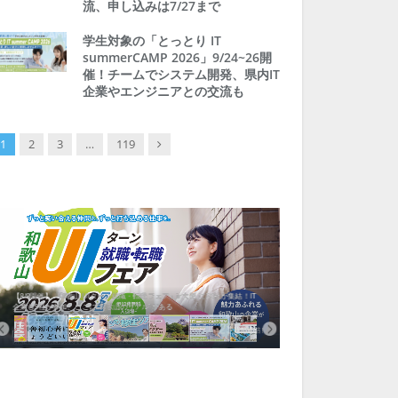
流、申し込みは7/27まで
学生対象の「とっとり IT
summerCAMP 2026」9/24~26開
催！チームでシステム開発、県内IT
企業やエンジニアとの交流も
Next
1
2
3
…
119
【8/8開催】「和歌山 UIターン就職・転職フェア」in大阪 に30社が集結！IT
北海道富良野市、移住ツアー
企業も5社が参加、ここに“和歌山のリアル”がある
まい相談まで、最大3万円の