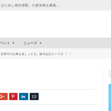
千葉の“小江戸” 香取市が第4回「おためし移住体験」の参加者を募集中！1人1泊2,000円を補助、築100年超の古民家に宿泊も
ベント
ニュース
「世界中の仕事を楽しくする」株式会社ヌーラボ
1
Google+
Pinterest
LinkedIn
Email