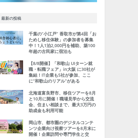
最新の投稿
千葉の“小江戸” 香取市が第4回「お
ためし移住体験」の参加者を募集
中！1人1泊2,000円を補助、築100
年超の古民家に宿泊も
【8/8開催】「和歌山 UIターン就
職・転職フェア」in大阪 に30社が
集結！IT企業も5社が参加、ここ
に“和歌山のリアル”がある
北海道富良野市、移住ツアーを8月
と10月に開催！職場見学から交流
会、住まい相談まで、最大3万円の
助成金も利用可能
岡山市、都市圏のデジタルコンテ
ンツ企業向け視察ツアーを8月末に
開催！企業訪問や専門学生と交