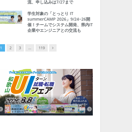
流、申し込みは7/27まで
学生対象の「とっとり IT
summerCAMP 2026」9/24~26開
催！チームでシステム開発、県内IT
企業やエンジニアとの交流も
Next
1
2
3
…
119
【8/8開催】「和歌山 UIターン就職・転職フェア」in大阪 に30社が集結！IT
北海道富良野市、移住ツアー
企業も5社が参加、ここに“和歌山のリアル”がある
まい相談まで、最大3万円の