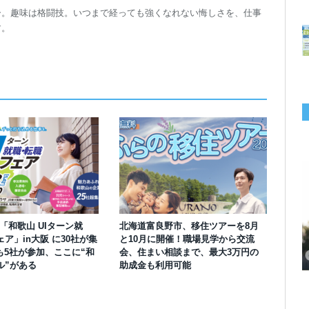
ー。趣味は格闘技。いつまで経っても強くなれない悔しさを、仕事
す。
】「和歌山 UIターン就
北海道富良野市、移住ツアーを8月
千葉の“小江戸” 香取市が第4回「おためし移住体験」の参加者を募集中！1
岡山市、都市圏のデジタルコンテンツ企業向け視察ツアーを8月末に開催！
学生対象の「とっとり IT summerCAMP 2026」9/24~26開催！チームでシ
利用者の45％・100人超が移住！奈良市お試し移住制度、宿のオーナーがナ
愛知県西尾市、定住移住サイト「にし推し暮らし」を開設！転出者やファミ
【6/27開催】参加無料！いしかわUIターン大相談会 in大阪 自治体・支援団
【6/20開催】「札幌UIターン就職フェアin東京」に優良企業28社が集結！エ
【6/13開催】島根県内18市町村、IT転職支援機関が大阪に集う移住相談会！
ア」in大阪 に30社が集
と10月に開催！職場見学から交流
人1泊2,000円を補助、築100年超の古民家に宿泊も
企業訪問や専門学生と交流、申し込みは7/27まで
ステム開発、県内IT企業やエンジニアとの交流も
ビゲートする新サービス「まち案内」が追加
リー層に魅力を発信、データや支援制度も充実
体に加え、能美市のソフトウェア開発会社も参戦
ンジニア募集のソフトウェア開発企業も複数参加
6/6には“人間関係”をテーマにオンラインツアー
も5社が参加、ここに“和
会、住まい相談まで、最大3万円の
ル”がある
助成金も利用可能