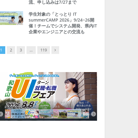
流、申し込みは7/27まで
学生対象の「とっとり IT
summerCAMP 2026」9/24~26開
催！チームでシステム開発、県内IT
企業やエンジニアとの交流も
Next
1
2
3
…
119
【8/8開催】「和歌山 UIターン就職・転職フェア」in大阪 に30社が集結！IT
北海道富良野市、移住ツアー
企業も5社が参加、ここに“和歌山のリアル”がある
まい相談まで、最大3万円の