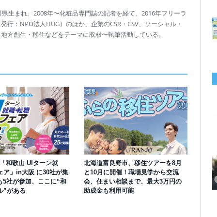
川県生まれ。2008年〜化粧品専門誌の記者を経て、2016年フリーラ
行：NPO法人HUG）のほか、企業のCSR・CSV、ソーシャル・
、地方創生・移住などをテーマに取材〜執筆活動している。
千葉の“小江戸” 香取市が第4回「おためし移住体験」の参加者を募集中！1
岡山市、都市圏のデジタルコンテンツ企業向け視察ツアーを8月末に開催！
学生対象の「とっとり IT summerCAMP 2026」9/24~26開催！チームでシ
利用者の45％・100人超が移住！奈良市お試し移住制度、宿のオーナーがナ
愛知県西尾市、定住移住サイト「にし推し暮らし」を開設！転出者やファミ
【6/27開催】参加無料！いしかわUIターン大相談会 in大阪 自治体・支援団
【6/20開催】「札幌UIターン就職フェアin東京」に優良企業28社が集結！エ
【6/13開催】島根県内18市町村、IT転職支援機関が大阪に集う移住相談会！
】「和歌山 UIターン就
北海道富良野市、移住ツアーを8月
人1泊2,000円を補助、築100年超の古民家に宿泊も
企業訪問や専門学生と交流、申し込みは7/27まで
ステム開発、県内IT企業やエンジニアとの交流も
ビゲートする新サービス「まち案内」が追加
リー層に魅力を発信、データや支援制度も充実
体に加え、能美市のソフトウェア開発会社も参戦
ンジニア募集のソフトウェア開発企業も複数参加
6/6には“人間関係”をテーマにオンラインツアー
ア」in大阪 に30社が集
と10月に開催！職場見学から交流
も5社が参加、ここに“和
会、住まい相談まで、最大3万円の
ル”がある
助成金も利用可能