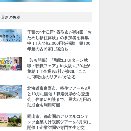
最新の投稿
千葉の“小江戸” 香取市が第4回「お
ためし移住体験」の参加者を募集
中！1人1泊2,000円を補助、築100
年超の古民家に宿泊も
【8/8開催】「和歌山 UIターン就
職・転職フェア」in大阪 に30社が
集結！IT企業も5社が参加、ここ
に“和歌山のリアル”がある
北海道富良野市、移住ツアーを8月
と10月に開催！職場見学から交流
会、住まい相談まで、最大3万円の
助成金も利用可能
岡山市、都市圏のデジタルコンテ
ンツ企業向け視察ツアーを8月末に
開催！企業訪問や専門学生と交