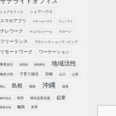
サテライトオフィス
シェアハウス
シェアオフィス
スマホアプリ
スモールハウス
チェンマイ
テレワーク
ドローン
デュアルスクール
フリーランス
プロジェクションマッピング
リモートワーク
ワーケーション
地域活性
事業会社
南房総
地域商社
子育て移住
宮崎
奄美大島
山口
山形
沖縄
島根
徳島
温泉
岡山
起業
秋田
移住起業支援
無印良品
離島
高専
開発合宿