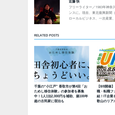
近藤 快
フリーライター／1983年神奈
ンスに。現在、東北復興新聞（発
ローカルビジネス、一次産業
RELATED POSTS
千葉の“小江戸” 香取市が第4回「お
【8/8開催
ためし移住体験」の参加者を募集
職・転職フェ
中！1人1泊2,000円を補助、築100年
結！IT企業
超の古民家に宿泊も
歌山のリア