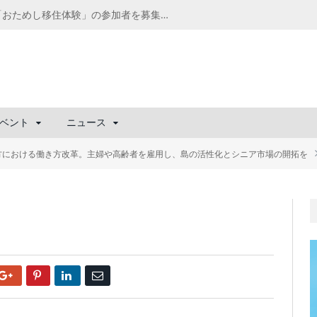
千葉の“小江戸” 香取市が第4回「おためし移住体験」の参加者を募集中！1人1泊2,000円を補助、築100年超の古民家に宿泊も
ベント
ニュース
方における働き方改革。主婦や高齢者を雇用し、島の活性化とシニア市場の開拓を
Google+
Pinterest
LinkedIn
Email