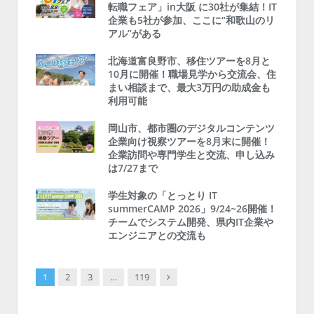
転職フェア」in大阪 に30社が集結！IT
企業も5社が参加、ここに“和歌山のリ
アル”がある
北海道富良野市、移住ツアーを8月と
10月に開催！職場見学から交流会、住
まい相談まで、最大3万円の助成金も
利用可能
岡山市、都市圏のデジタルコンテンツ
企業向け視察ツアーを8月末に開催！
企業訪問や専門学生と交流、申し込み
は7/27まで
学生対象の「とっとり IT
summerCAMP 2026」9/24~26開催！
チームでシステム開発、県内IT企業や
エンジニアとの交流も
Next
1
2
3
…
119