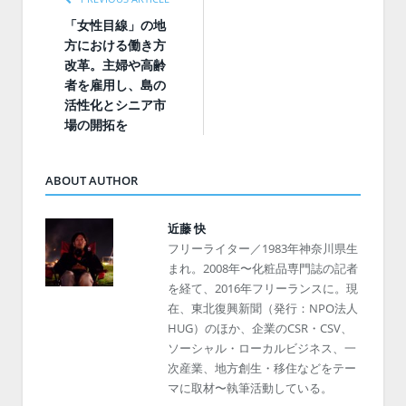
「女性目線」の地
方における働き方
改革。主婦や高齢
者を雇用し、島の
活性化とシニア市
場の開拓を
ABOUT AUTHOR
近藤 快
フリーライター／1983年神奈川県生
まれ。2008年〜化粧品専門誌の記者
を経て、2016年フリーランスに。現
在、東北復興新聞（発行：NPO法人
HUG）のほか、企業のCSR・CSV、
ソーシャル・ローカルビジネス、一
次産業、地方創生・移住などをテー
マに取材〜執筆活動している。