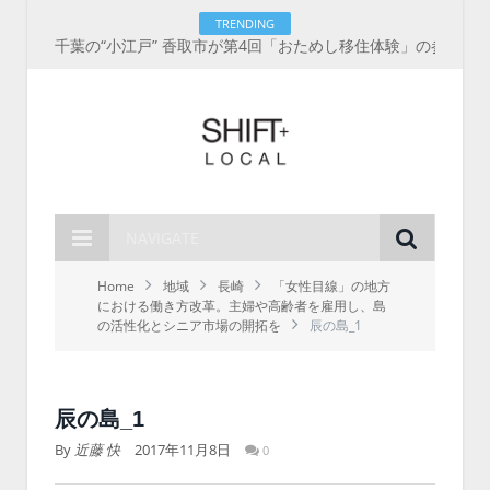
TRENDING
千葉の“小江戸” 香取市が第4回「おためし移住体験」の参加者を募集中！1人1泊2,000円を補助、築100年超の古民家に宿泊も
NAVIGATE
Home
地域
長崎
「女性目線」の地方
における働き方改革。主婦や高齢者を雇用し、島
の活性化とシニア市場の開拓を
辰の島_1
辰の島_1
By
近藤 快
2017年11月8日
0