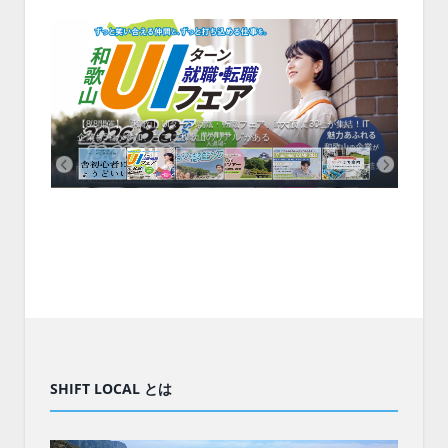
中！1
開催！
ムでシ
ーがナ
ファミ
・支援団
集結！エ
相談会！
【8/8開催】「和歌山 UIターン就職・転職フェア」in大阪 に30社が集結！IT
北海
企業も5社が参加、ここに“和歌山のリアル”がある
まい
SHIFT LOCAL とは