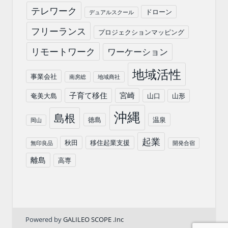
テレワーク
ドローン
デュアルスクール
フリーランス
プロジェクションマッピング
リモートワーク
ワーケーション
地域活性
事業会社
南房総
地域商社
子育て移住
宮崎
奄美大島
山口
山形
沖縄
島根
徳島
温泉
岡山
起業
秋田
移住起業支援
無印良品
開発合宿
離島
高専
Powered by
GALILEO SCOPE .Inc