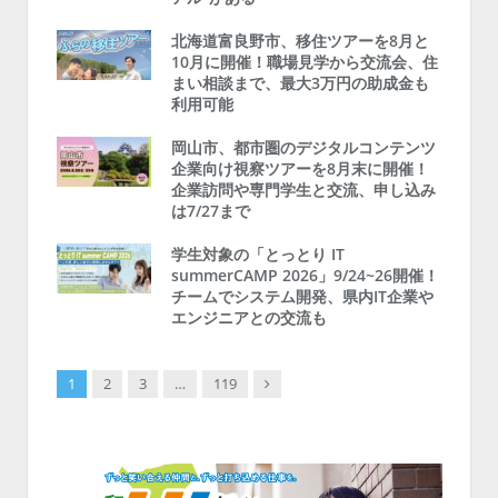
北海道富良野市、移住ツアーを8月と
10月に開催！職場見学から交流会、住
まい相談まで、最大3万円の助成金も
利用可能
岡山市、都市圏のデジタルコンテンツ
企業向け視察ツアーを8月末に開催！
企業訪問や専門学生と交流、申し込み
は7/27まで
学生対象の「とっとり IT
summerCAMP 2026」9/24~26開催！
チームでシステム開発、県内IT企業や
エンジニアとの交流も
Next
1
2
3
…
119