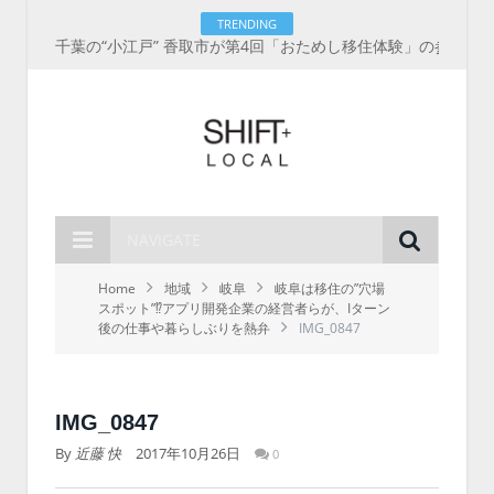
TRENDING
千葉の“小江戸” 香取市が第4回「おためし移住体験」の参加者を募集中！1人1泊2,000円を補助、築100年超の古民家に宿泊も
NAVIGATE
Home
地域
岐阜
岐阜は移住の”穴場
スポット”⁉︎アプリ開発企業の経営者らが、Iターン
後の仕事や暮らしぶりを熱弁
IMG_0847
IMG_0847
By
近藤 快
2017年10月26日
0