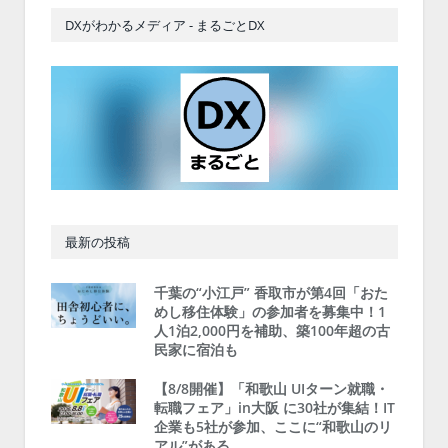
DXがわかるメディア - まるごとDX
最新の投稿
千葉の“小江戸” 香取市が第4回「おた
めし移住体験」の参加者を募集中！1
人1泊2,000円を補助、築100年超の古
民家に宿泊も
【8/8開催】「和歌山 UIターン就職・
転職フェア」in大阪 に30社が集結！IT
企業も5社が参加、ここに“和歌山のリ
アル”がある