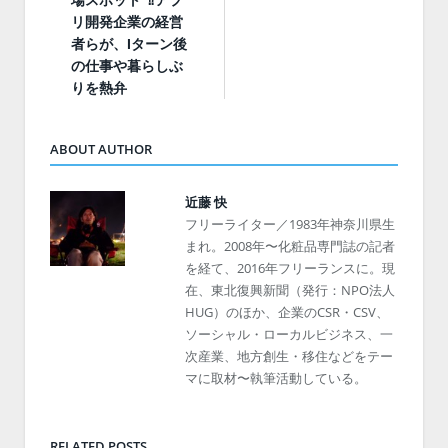
場スポット”⁉︎アプ
リ開発企業の経営
者らが、Iターン後
の仕事や暮らしぶ
りを熱弁
ABOUT AUTHOR
近藤 快
フリーライター／1983年神奈川県生
まれ。2008年〜化粧品専門誌の記者
を経て、2016年フリーランスに。現
在、東北復興新聞（発行：NPO法人
HUG）のほか、企業のCSR・CSV、
ソーシャル・ローカルビジネス、一
次産業、地方創生・移住などをテー
マに取材〜執筆活動している。
RELATED POSTS