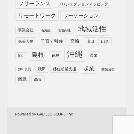
フリーランス
プロジェクションマッピング
リモートワーク
ワーケーション
地域活性
事業会社
南房総
地域商社
子育て移住
宮崎
奄美大島
山口
山形
沖縄
島根
徳島
温泉
岡山
起業
秋田
移住起業支援
無印良品
開発合宿
離島
高専
Powered by
GALILEO SCOPE .Inc