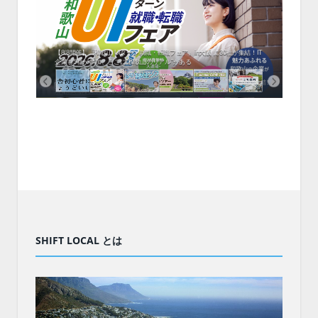
中！1
開催！
ムでシ
ーがナ
ファミ
・支援団
集結！エ
相談会！
【8/8開催】「和歌山 UIターン就職・転職フェア」in大阪 に30社が集結！IT
北海
企業も5社が参加、ここに“和歌山のリアル”がある
まい
SHIFT LOCAL とは