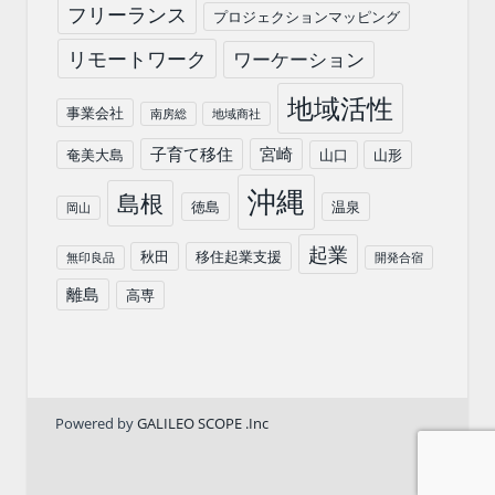
フリーランス
プロジェクションマッピング
リモートワーク
ワーケーション
地域活性
事業会社
南房総
地域商社
子育て移住
宮崎
奄美大島
山口
山形
沖縄
島根
徳島
温泉
岡山
起業
秋田
移住起業支援
無印良品
開発合宿
離島
高専
Powered by
GALILEO SCOPE .Inc