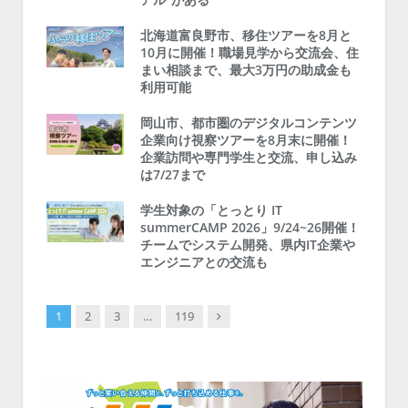
北海道富良野市、移住ツアーを8月と
10月に開催！職場見学から交流会、住
まい相談まで、最大3万円の助成金も
利用可能
岡山市、都市圏のデジタルコンテンツ
企業向け視察ツアーを8月末に開催！
企業訪問や専門学生と交流、申し込み
は7/27まで
学生対象の「とっとり IT
summerCAMP 2026」9/24~26開催！
チームでシステム開発、県内IT企業や
エンジニアとの交流も
Next
1
2
3
…
119