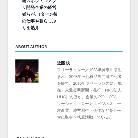
場スポット”⁉︎アプ
リ開発企業の経営
者らが、Iターン後
の仕事や暮らしぶ
りを熱弁
ABOUT AUTHOR
近藤 快
フリーライター／1983年神奈川県生
まれ。2008年〜化粧品専門誌の記者
を経て、2016年フリーランスに。現
在、東北復興新聞（発行：NPO法人
HUG）のほか、企業のCSR・CSV、
ソーシャル・ローカルビジネス、一
次産業、地方創生・移住などをテー
マに取材〜執筆活動している。