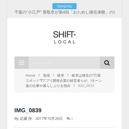
TRENDING
千葉の“小江戸” 香取市が第4回「おためし移住体験」の参加者を募集中！1人1泊2,000円を補助、築100年超の古民家に宿泊も
NAVIGATE
Home
地域
岐阜
岐阜は移住の”穴場
スポット”⁉︎アプリ開発企業の経営者らが、Iターン
後の仕事や暮らしぶりを熱弁
IMG_0839
IMG_0839
By
近藤 快
2017年10月26日
0