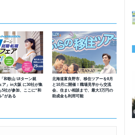
】「和歌山 UIターン就
北海道富良野市、移住ツアーを8月
ア」in大阪 に30社が集
と10月に開催！職場見学から交流
も5社が参加、ここに“和
会、住まい相談まで、最大3万円の
ル”がある
助成金も利用可能
千葉の“小江戸” 香取市が第4回「おためし移住体験」の参加者を募集中！1
岡山市、都市圏のデジタルコンテンツ企業向け視察ツアーを8月末に開催！
学生対象の「とっとり IT summerCAMP 2026」9/24~26開催！チームでシ
利用者の45％・100人超が移住！奈良市お試し移住制度、宿のオーナーがナ
愛知県西尾市、定住移住サイト「にし推し暮らし」を開設！転出者やファミ
【6/27開催】参加無料！いしかわUIターン大相談会 in大阪 自治体・支援団
【6/20開催】「札幌UIターン就職フェアin東京」に優良企業28社が集結！エ
【6/13開催】島根県内18市町村、IT転職支援機関が大阪に集う移住相談会！
人1泊2,000円を補助、築100年超の古民家に宿泊も
企業訪問や専門学生と交流、申し込みは7/27まで
ステム開発、県内IT企業やエンジニアとの交流も
ビゲートする新サービス「まち案内」が追加
リー層に魅力を発信、データや支援制度も充実
体に加え、能美市のソフトウェア開発会社も参戦
ンジニア募集のソフトウェア開発企業も複数参加
6/6には“人間関係”をテーマにオンラインツアー