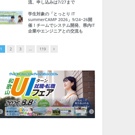
流、申し込みは7/27まで
学生対象の「とっとり IT
summerCAMP 2026」9/24~26開
催！チームでシステム開発、県内IT
企業やエンジニアとの交流も
Next
1
2
3
…
119
【8/8開催】「和歌山 UIターン就職・転職フェア」in大阪 に30社が集結！IT
北海道富良野市、移住ツアー
企業も5社が参加、ここに“和歌山のリアル”がある
まい相談まで、最大3万円の