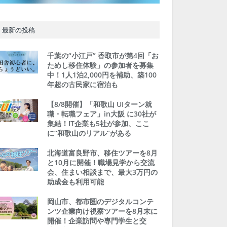
最新の投稿
千葉の“小江戸” 香取市が第4回「お
ためし移住体験」の参加者を募集
中！1人1泊2,000円を補助、築100
年超の古民家に宿泊も
【8/8開催】「和歌山 UIターン就
職・転職フェア」in大阪 に30社が
集結！IT企業も5社が参加、ここ
に“和歌山のリアル”がある
北海道富良野市、移住ツアーを8月
と10月に開催！職場見学から交流
会、住まい相談まで、最大3万円の
助成金も利用可能
岡山市、都市圏のデジタルコンテ
ンツ企業向け視察ツアーを8月末に
開催！企業訪問や専門学生と交