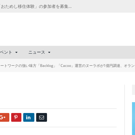
千葉の“小江戸” 香取市が第4回「おためし移住体験」の参加者を募集中！1人1泊2,000円を補助、築100年超の古民家に宿泊も
ベント
ニュース
ートワークの強い味方「Backlog」「Cacoo」運営のヌーラボが1億円調達、オラ
Google+
Pinterest
LinkedIn
Email