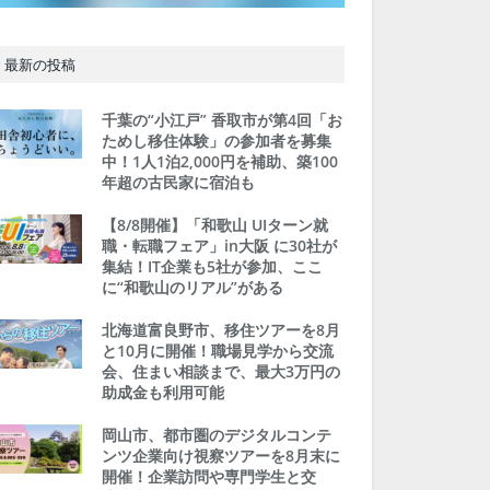
最新の投稿
千葉の“小江戸” 香取市が第4回「お
ためし移住体験」の参加者を募集
中！1人1泊2,000円を補助、築100
年超の古民家に宿泊も
【8/8開催】「和歌山 UIターン就
職・転職フェア」in大阪 に30社が
集結！IT企業も5社が参加、ここ
に“和歌山のリアル”がある
北海道富良野市、移住ツアーを8月
と10月に開催！職場見学から交流
会、住まい相談まで、最大3万円の
助成金も利用可能
岡山市、都市圏のデジタルコンテ
ンツ企業向け視察ツアーを8月末に
開催！企業訪問や専門学生と交