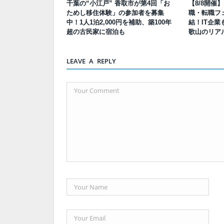
千葉の“小江戸” 香取市が第4回「お
【8/8開催
ためし移住体験」の参加者を募集
職・転職フェ
中！1人1泊2,000円を補助、築100年
結！IT企業
超の古民家に宿泊も
歌山のリア
LEAVE A REPLY