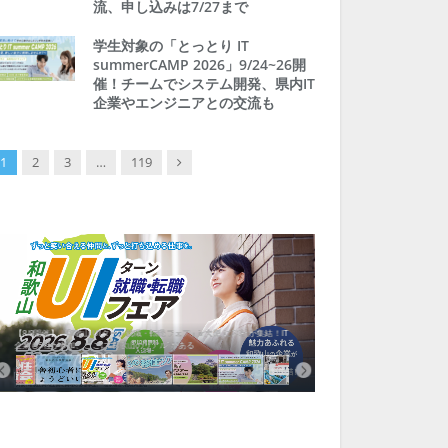
流、申し込みは7/27まで
学生対象の「とっとり IT
summerCAMP 2026」9/24~26開
催！チームでシステム開発、県内IT
企業やエンジニアとの交流も
Next
1
2
3
…
119
【8/8開催】「和歌山 UIターン就職・転職フェア」in大阪 に30社が集結！IT
北海道富良野市、移住ツアー
企業も5社が参加、ここに“和歌山のリアル”がある
まい相談まで、最大3万円の