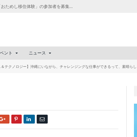
千葉の“小江戸” 香取市が第4回「おためし移住体験」の参加者を募集中！1人1泊2,000円を補助、築100年超の古民家に宿泊も
ベント
ニュース
ス＆テクノロジー】沖縄にいながら、チャレンジングな仕事ができるって、素晴らし
Google+
Pinterest
LinkedIn
Email