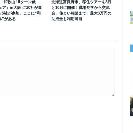
】「和歌山 UIターン就
北海道富良野市、移住ツアーを8月
ア」in大阪 に30社が集
と10月に開催！職場見学から交流
も5社が参加、ここに“和
会、住まい相談まで、最大3万円の
ル”がある
助成金も利用可能
千葉の“小江戸” 香取市が第4回「おためし移住体験」の参加者を募集中！1
岡山市、都市圏のデジタルコンテンツ企業向け視察ツアーを8月末に開催！
学生対象の「とっとり IT summerCAMP 2026」9/24~26開催！チームでシ
利用者の45％・100人超が移住！奈良市お試し移住制度、宿のオーナーがナ
愛知県西尾市、定住移住サイト「にし推し暮らし」を開設！転出者やファミ
【6/27開催】参加無料！いしかわUIターン大相談会 in大阪 自治体・支援団
【6/20開催】「札幌UIターン就職フェアin東京」に優良企業28社が集結！エ
【6/13開催】島根県内18市町村、IT転職支援機関が大阪に集う移住相談会！
人1泊2,000円を補助、築100年超の古民家に宿泊も
企業訪問や専門学生と交流、申し込みは7/27まで
ステム開発、県内IT企業やエンジニアとの交流も
ビゲートする新サービス「まち案内」が追加
リー層に魅力を発信、データや支援制度も充実
体に加え、能美市のソフトウェア開発会社も参戦
ンジニア募集のソフトウェア開発企業も複数参加
6/6には“人間関係”をテーマにオンラインツアー