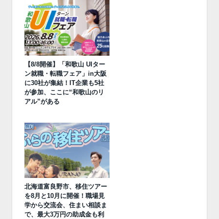
【8/8開催】「和歌山 UIター
ン就職・転職フェア」in大阪
に30社が集結！IT企業も5社
が参加、ここに“和歌山のリ
アル”がある
北海道富良野市、移住ツアー
を8月と10月に開催！職場見
学から交流会、住まい相談ま
で、最大3万円の助成金も利