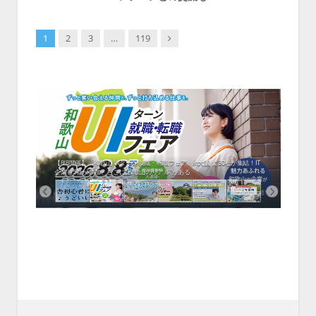
Next
1
2
3
…
119
中！1
開催！
ムでシ
ーがナ
ファミ
・支援団
集結！エ
相談会！
【8/8開催】「和歌山 UIターン就職・転職フェア」in大阪 に30社が集結！IT
北海
企業も5社が参加、ここに“和歌山のリアル”がある
まい