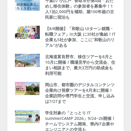
千葉の“小江戸” 香取市が第4回「おた
めし移住体験」の参加者を募集中！1
人1泊2,000円を補助、築100年超の古
民家に宿泊も
【8/8開催】「和歌山 UIターン就職・
転職フェア」in大阪 に30社が集結！IT
企業も5社が参加、ここに“和歌山のリ
アル”がある
北海道富良野市、移住ツアーを8月と
10月に開催！職場見学から交流会、住
まい相談まで、最大3万円の助成金も
利用可能
岡山市、都市圏のデジタルコンテンツ
企業向け視察ツアーを8月末に開催！
企業訪問や専門学生と交流、申し込み
は7/27まで
学生対象の「とっとり IT
summerCAMP 2026」9/24~26開催！
チームでシステム開発、県内IT企業や
エンジニアとの交流も