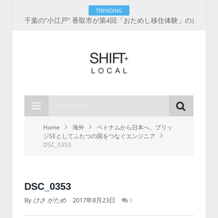
TRENDING
千葉の“小江戸” 香取市が第4回「おためし移住体験」の参加者を募集中！1人1泊2,000円を補助、築100年超の古民家に宿泊も
NAVIGATE
Home
海外
ベトナムから日本へ。ブリッ
ジSEとしてふたつの国をつなぐエンジニア
DSC_0353
DSC_0353
By
けさ がため
2017年8月23日
0