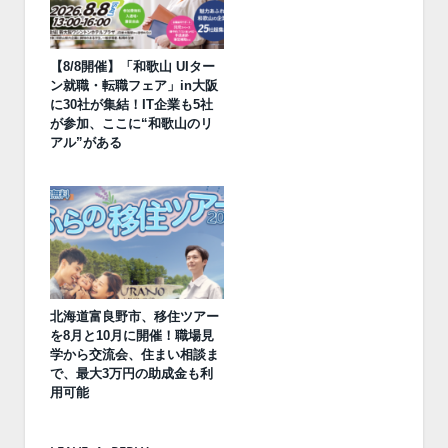
【8/8開催】「和歌山 UIター
ン就職・転職フェア」in大阪
に30社が集結！IT企業も5社
が参加、ここに“和歌山のリ
アル”がある
北海道富良野市、移住ツアー
を8月と10月に開催！職場見
学から交流会、住まい相談ま
で、最大3万円の助成金も利
用可能