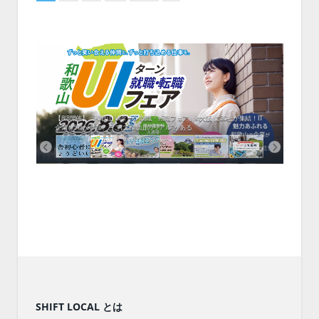
中！1
開催！
ムでシ
ーがナ
ファミ
・支援団
集結！エ
相談会！
【8/8開催】「和歌山 UIターン就職・転職フェア」in大阪 に30社が集結！IT
北海
企業も5社が参加、ここに“和歌山のリアル”がある
まい
SHIFT LOCAL とは