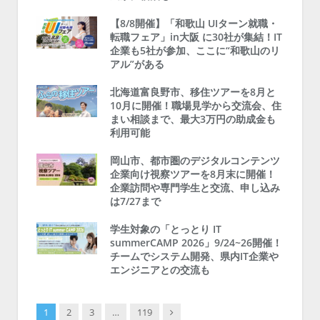
【8/8開催】「和歌山 UIターン就職・
転職フェア」in大阪 に30社が集結！IT
企業も5社が参加、ここに“和歌山のリ
アル”がある
北海道富良野市、移住ツアーを8月と
10月に開催！職場見学から交流会、住
まい相談まで、最大3万円の助成金も
利用可能
岡山市、都市圏のデジタルコンテンツ
企業向け視察ツアーを8月末に開催！
企業訪問や専門学生と交流、申し込み
は7/27まで
学生対象の「とっとり IT
summerCAMP 2026」9/24~26開催！
チームでシステム開発、県内IT企業や
エンジニアとの交流も
Next
1
2
3
…
119