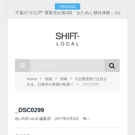
TRENDING
千葉の“小江戸” 香取市が第4回「おためし移住体験」の参加者を募集中！1人1泊2,000円を補助、築100年超の古民家に宿泊も
NAVIGATE
Home
地域
宮崎
IT企業誘致で注目さ
れる、日南市の奇跡の軌跡！
_DSC0299
_DSC0299
By
Shift Local 編集部
2017年6月6日
0