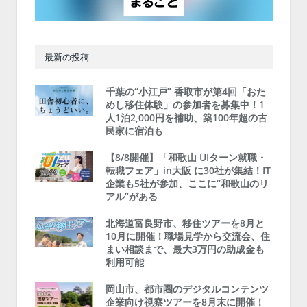
最新の投稿
千葉の“小江戸” 香取市が第4回「おた
めし移住体験」の参加者を募集中！1
人1泊2,000円を補助、築100年超の古
民家に宿泊も
【8/8開催】「和歌山 UIターン就職・
転職フェア」in大阪 に30社が集結！IT
企業も5社が参加、ここに“和歌山のリ
アル”がある
北海道富良野市、移住ツアーを8月と
10月に開催！職場見学から交流会、住
まい相談まで、最大3万円の助成金も
利用可能
岡山市、都市圏のデジタルコンテンツ
企業向け視察ツアーを8月末に開催！