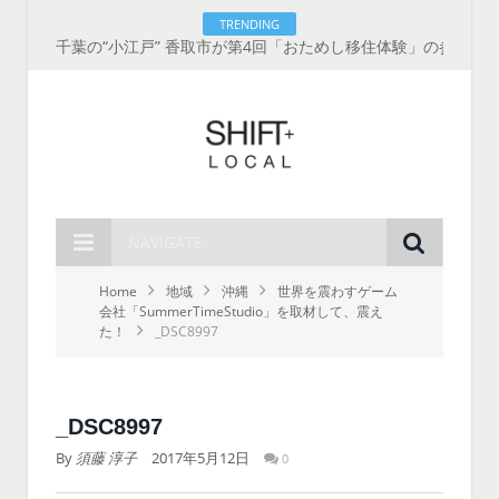
TRENDING
千葉の“小江戸” 香取市が第4回「おためし移住体験」の参加者を募集中！1人1泊2,000円を補助、築100年超の古民家に宿泊も
NAVIGATE
Home
地域
沖縄
世界を震わすゲーム
会社「SummerTimeStudio」を取材して、震え
た！
_DSC8997
_DSC8997
By
須藤 淳子
2017年5月12日
0