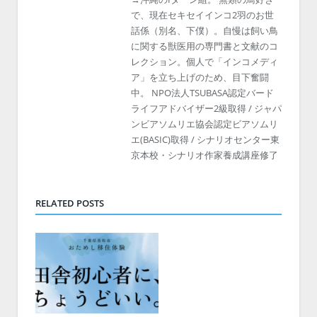
で、現在セキセイインコ2羽のお世
話係（別名、下僕）。自慢は飼い鳥
に関する獣医用の専門書と文献のコ
レクション。個人で「インコメディ
ア」を立ち上げのため、目下奮闘
中。 NPO法人TSUBASA認定バード
ライフアドバイザー2級取得 / ジャパ
ンビアソムリエ協会認定ビアソムリ
エ(BASIC)取得 / シナリオセンター東
京本校・シナリオ作家養成講座修了
RELATED POSTS