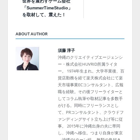
世界を震わすゲーム会社
「SummerTimeStudio」
を取材して、震えた！
ABOUT AUTHOR
須藤 淳子
沖縄のクリエイティブエージェンシ
ー・株式会社HUVRID所属ライタ
ー。 1974年生まれ。大学卒業後、百
貨店勤務を経て楽天株式会社にて楽
天市場事業ECコンサルタント、広報
職を経験。その後フリーライターと
してコラム執筆や取材記事を多数手
がける。同時にフリーランスとし
て、PRコンサルタント、クラウドフ
ァンディングサイト立ち上げ等に従
事。 2015年に沖縄出身の夫に帯同
し、沖縄へ移住。つまり自身が東京
→沖縄のIターン組。 無類の鳥好き