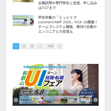
企業訪問や専門学生と交流、申し込み
は7/27まで
学生対象の「とっとり IT
summerCAMP 2026」9/24~26開催！
チームでシステム開発、県内IT企業や
エンジニアとの交流も
Next
1
2
3
…
119
中！1
開催！
ムでシ
ーがナ
ファミ
・支援団
集結！エ
相談会！
【8/8開催】「和歌山 UIターン就職・転職フェア」in大阪 に30社が集結！IT
北海
企業も5社が参加、ここに“和歌山のリアル”がある
まい