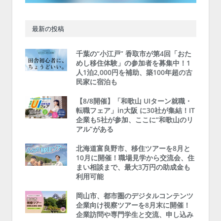
最新の投稿
千葉の“小江戸” 香取市が第4回「おた
めし移住体験」の参加者を募集中！1
人1泊2,000円を補助、築100年超の古
民家に宿泊も
【8/8開催】「和歌山 UIターン就職・
転職フェア」in大阪 に30社が集結！IT
企業も5社が参加、ここに“和歌山のリ
アル”がある
北海道富良野市、移住ツアーを8月と
10月に開催！職場見学から交流会、住
まい相談まで、最大3万円の助成金も
利用可能
岡山市、都市圏のデジタルコンテンツ
企業向け視察ツアーを8月末に開催！
企業訪問や専門学生と交流、申し込み