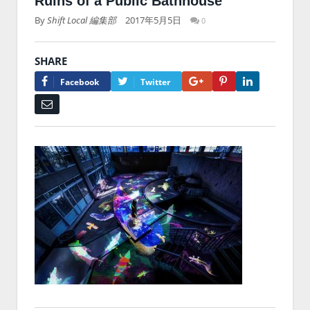
Ruins of a Public Bathhouse
By
Shift Local 編集部
2017年5月5日
0
SHARE
Google+
Pinterest
LinkedIn
Facebook
Twitter
Email