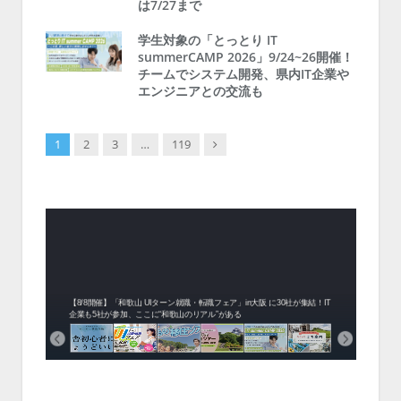
は7/27まで
学生対象の「とっとり IT
summerCAMP 2026」9/24~26開催！
チームでシステム開発、県内IT企業や
エンジニアとの交流も
Next
1
2
3
…
119
中！1
開催！
ムでシ
ーがナ
ファミ
・支援団
集結！エ
相談会！
【8/8開催】「和歌山 UIターン就職・転職フェア」in大阪 に30社が集結！IT
北海
企業も5社が参加、ここに“和歌山のリアル”がある
まい