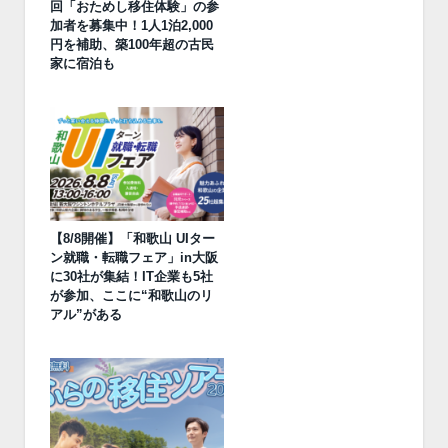
回「おためし移住体験」の参
加者を募集中！1人1泊2,000
円を補助、築100年超の古民
家に宿泊も
【8/8開催】「和歌山 UIター
ン就職・転職フェア」in大阪
に30社が集結！IT企業も5社
が参加、ここに“和歌山のリ
アル”がある