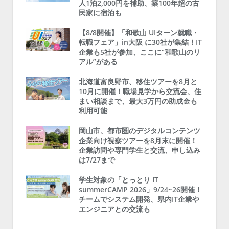
人1泊2,000円を補助、築100年超の古
民家に宿泊も
【8/8開催】「和歌山 UIターン就職・
転職フェア」in大阪 に30社が集結！IT
企業も5社が参加、ここに“和歌山のリ
アル”がある
北海道富良野市、移住ツアーを8月と
10月に開催！職場見学から交流会、住
まい相談まで、最大3万円の助成金も
利用可能
岡山市、都市圏のデジタルコンテンツ
企業向け視察ツアーを8月末に開催！
企業訪問や専門学生と交流、申し込み
は7/27まで
学生対象の「とっとり IT
summerCAMP 2026」9/24~26開催！
チームでシステム開発、県内IT企業や
エンジニアとの交流も