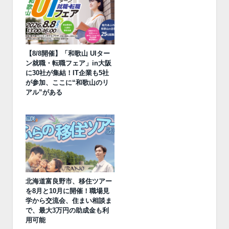
【8/8開催】「和歌山 UIター
ン就職・転職フェア」in大阪
に30社が集結！IT企業も5社
が参加、ここに“和歌山のリ
アル”がある
北海道富良野市、移住ツアー
を8月と10月に開催！職場見
学から交流会、住まい相談ま
で、最大3万円の助成金も利
用可能