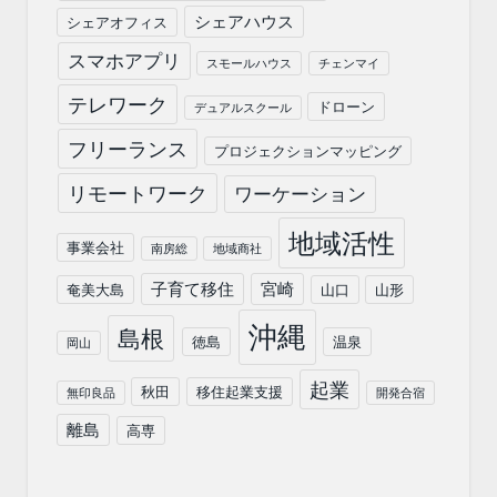
シェアハウス
シェアオフィス
スマホアプリ
スモールハウス
チェンマイ
テレワーク
ドローン
デュアルスクール
フリーランス
プロジェクションマッピング
リモートワーク
ワーケーション
地域活性
事業会社
南房総
地域商社
子育て移住
宮崎
奄美大島
山口
山形
沖縄
島根
徳島
温泉
岡山
起業
秋田
移住起業支援
無印良品
開発合宿
離島
高専