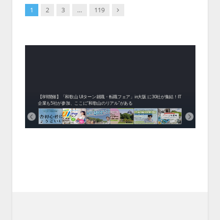
Next
1
2
3
…
119
中！1
開催！
ムでシ
ーがナ
ファミ
・支援団
集結！エ
相談会！
【8/8開催】「和歌山 UIターン就職・転職フェア」in大阪 に30社が集結！IT
北海
企業も5社が参加、ここに“和歌山のリアル”がある
まい