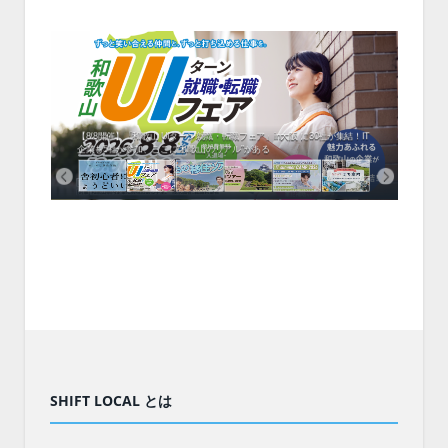
中！1
開催！
ムでシ
ーがナ
ファミ
・支援団
集結！エ
相談会！
【8/8開催】「和歌山 UIターン就職・転職フェア」in大阪 に30社が集結！IT
北海
企業も5社が参加、ここに“和歌山のリアル”がある
まい
SHIFT LOCAL とは