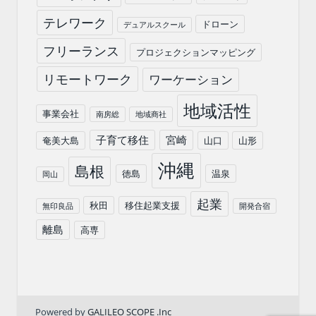
テレワーク
ドローン
デュアルスクール
フリーランス
プロジェクションマッピング
リモートワーク
ワーケーション
地域活性
事業会社
南房総
地域商社
子育て移住
宮崎
奄美大島
山口
山形
沖縄
島根
徳島
温泉
岡山
起業
秋田
移住起業支援
無印良品
開発合宿
離島
高専
Powered by
GALILEO SCOPE .Inc