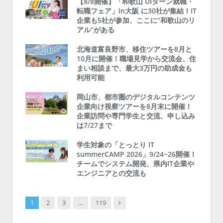
【8/8開催】「和歌山 UIターン就職・
転職フェア」in大阪 に30社が集結！IT
企業も5社が参加、ここに“和歌山のリ
アル”がある
北海道富良野市、移住ツアーを8月と
10月に開催！職場見学から交流会、住
まい相談まで、最大3万円の助成金も
利用可能
岡山市、都市圏のデジタルコンテンツ
企業向け視察ツアーを8月末に開催！
企業訪問や専門学生と交流、申し込み
は7/27まで
学生対象の「とっとり IT
summerCAMP 2026」9/24~26開催！
チームでシステム開発、県内IT企業や
エンジニアとの交流も
Next
1
2
3
…
119