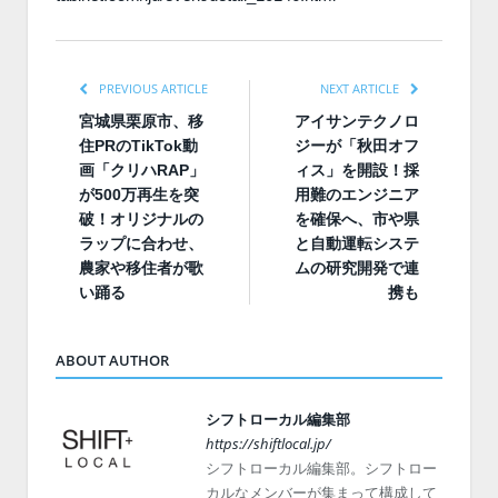
PREVIOUS ARTICLE
NEXT ARTICLE
宮城県栗原市、移
アイサンテクノロ
住PRのTikTok動
ジーが「秋田オフ
画「クリハRAP」
ィス」を開設！採
が500万再生を突
用難のエンジニア
破！オリジナルの
を確保へ、市や県
ラップに合わせ、
と自動運転システ
農家や移住者が歌
ムの研究開発で連
い踊る
携も
ABOUT AUTHOR
シフトローカル編集部
https://shiftlocal.jp/
シフトローカル編集部。シフトロー
カルなメンバーが集まって構成して