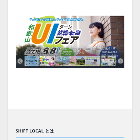
中！1
開催！
ムでシ
ーがナ
ファミ
・支援団
集結！エ
相談会！
【8/8開催】「和歌山 UIターン就職・転職フェア」in大阪 に30社が集結！IT
北海
企業も5社が参加、ここに“和歌山のリアル”がある
まい
SHIFT LOCAL とは