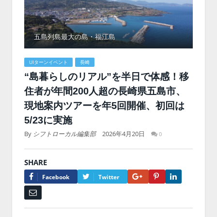
五島列島最大の島・福江島
UIターンイベント
長崎
“島暮らしのリアル”を半日で体感！移
住者が年間200人超の長崎県五島市、
現地案内ツアーを年5回開催、初回は
5/23に実施
By
シフトローカル編集部
2026年4月20日
0
SHARE
Google+
Pinterest
LinkedIn
Facebook
Twitter
Email