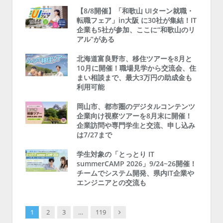
【8/8開催】「和歌山 UIターン就職・
転職フェア」in大阪 に30社が集結！IT
企業も5社が参加、ここに“和歌山のリ
アル”がある
北海道富良野市、移住ツアーを8月と
10月に開催！職場見学から交流会、住
まい相談まで、最大3万円の助成金も
利用可能
岡山市、都市圏のデジタルコンテンツ
企業向け視察ツアーを8月末に開催！
企業訪問や専門学生と交流、申し込み
は7/27まで
学生対象の「とっとり IT
summerCAMP 2026」9/24~26開催！
チームでシステム開発、県内IT企業や
エンジニアとの交流も
Next
1
2
3
…
119