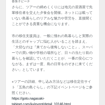
香珠子ビーチ
さらに、ツアーの締めくくりには地元の居酒屋で先
輩移住者を交えた夕食会を開催。ネットには載って
いない島暮らしのリアルな魅力や苦労を、直接聞く
ことができる貴重な機会になります。
市の移住支援員は、一般に憧れの島暮らしと実際の
生活とのギャップに悩む人がいることを踏まえ、
「大切なのは『来てから後悔しないこと』。スーパ
ーでの買い物や学校の場所など、日々の当たり前の
暮らしを確認していただくことが、一番の安心につ
ながる。まずは一度、島の日常をのぞきに来てくだ
さい」としています。
※ツアーの詳細、申し込み方法などは移住定住サイ
ト「五島の島ぐらし」の下記イベントページをご参
照ください。
https://goto.nagasaki-
tabinet.com/iju/event/detail_10146.html